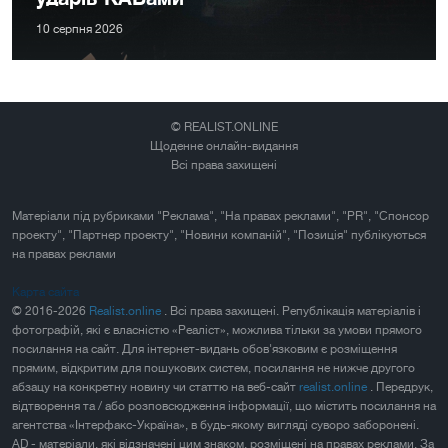
10 серпня 2026
© REALIST.ONLINE
Щоденне онлайн-видання
Всі права захищені
Матеріали під рубриками "Реклама", "На правах реклами", "PR", "Спонсор
проекту", "Партнер проекту", "Новини компаній", "Позиція" публікуються
на правах реклами
Карта сайта
© 2016-2026
Realist.online
. Всі права захищені. Републікація матеріалів і
фотографій, які є власністю «Реаліст», можлива тільки за умови прямого
посилання на сайт. Для інтернет-видань обов'язковим є розміщення
прямим, відкритим для пошукових систем, посилання не нижче другого
абзацу на конкретну новину чи статтю на веб-сайт
realist.online
. Передрук,
відтворення та / або розповсюдження інформації, що містить посилання на
агентства «Інтерфакс-Україна», в будь-якому вигляді суворо заборонені.
AD - матеріали, які відзначені цим знаком, розміщені на правах реклами. За