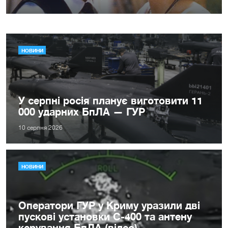
НОВИНИ
У серпні росія планує виготовити 11
000 ударних БпЛА — ГУР
10 серпня 2026
НОВИНИ
Оператори ГУР у Криму уразили дві
пускові установки С-400 та антену
керування БпЛА (відео)