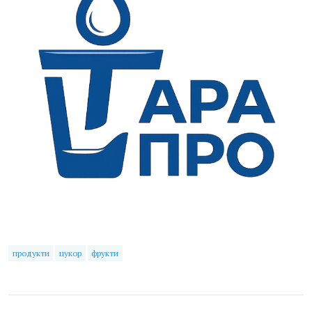
продукти
цукор
фрукти