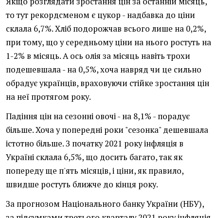
Якщо розглядати зростання цін за останній місяць,
то тут рекордсменом є цукор - надбавка до ціни
склала 6,7%. Хліб подорожчав всього лише на 0,2%,
при тому, що у середньому ціни на нього ростуть на
1-2% в місяць. А ось олія за місяць навіть трохи
подешевшала - на 0,5%, хоча навряд чи це сильно
обрадує українців, враховуючи стійке зростання цін
на неї протягом року.
Падіння цін на сезонні овочі - на 8,1% - порадує
більше. Хоча у попередні роки "сезонка" дешевшала
істотно більше. З початку 2021 року інфляція в
Україні склала 6,5%, що досить багато, так як
попереду ще п'ять місяців, і ціни, як правило,
швидше ростуть ближче до кінця року.
За прогнозом Національного банку України (НБУ),
за підсумками третього кварталу 2021 року інфляція