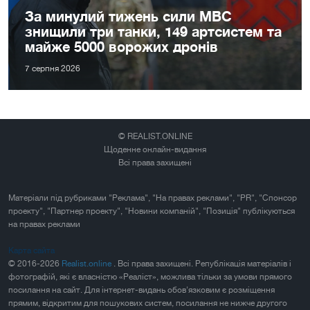
За минулий тижень сили МВС
знищили три танки, 149 артсистем та
майже 5000 ворожих дронів
7 серпня 2026
© REALIST.ONLINE
Щоденне онлайн-видання
Всі права захищені
Матеріали під рубриками "Реклама", "На правах реклами", "PR", "Спонсор
проекту", "Партнер проекту", "Новини компаній", "Позиція" публікуються
на правах реклами
Карта сайта
© 2016-2026
Realist.online
. Всі права захищені. Републікація матеріалів і
фотографій, які є власністю «Реаліст», можлива тільки за умови прямого
посилання на сайт. Для інтернет-видань обов'язковим є розміщення
прямим, відкритим для пошукових систем, посилання не нижче другого