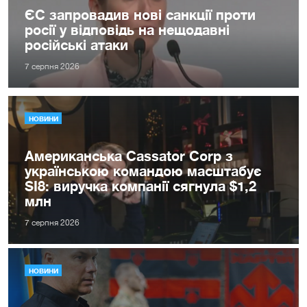
ЄС запровадив нові санкції проти
росії у відповідь на нещодавні
російські атаки
7 серпня 2026
НОВИНИ
Американська Cassator Corp з
українською командою масштабує
SI8: виручка компанії сягнула $1,2
млн
7 серпня 2026
НОВИНИ