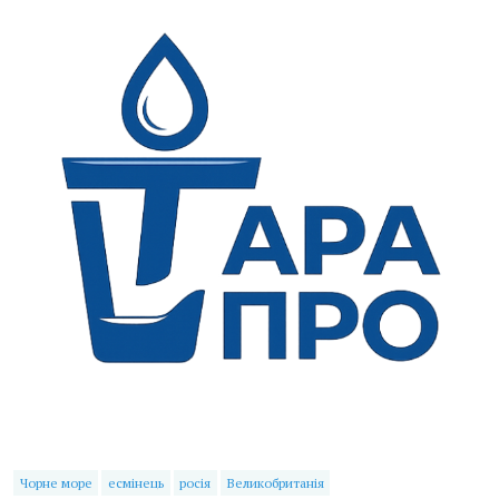
Чорне море
есмінець
росія
Великобританія