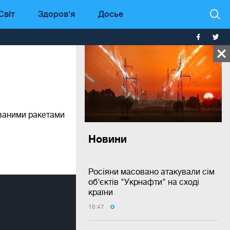
Світ
Здоров'я
Досье
ваними ракетами
Новини
Росіяни масовано атакували сім
об'єктів "Укрнафти" на сході
країни
16:47