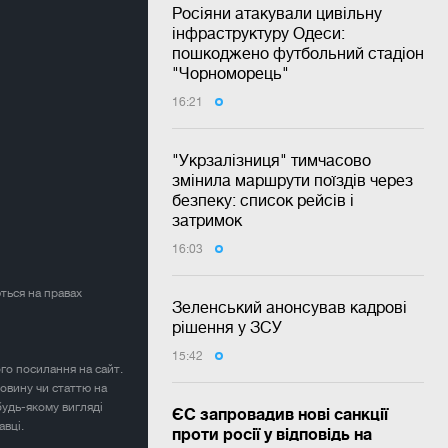
Росіяни атакували цивільну
інфраструктуру Одеси:
пошкоджено футбольний стадіон
"Чорноморець"
16:21
"Укрзалізниця" тимчасово
змінила маршрути поїздів через
безпеку: список рейсів і
затримок
16:03
ться на правах
Зеленський анонсував кадрові
рішення у ЗСУ
15:42
ого посилання на сайт.
овину чи статтю на
будь-якому вигляді
ЄС запровадив нові санкції
авці.
проти росії у відповідь на