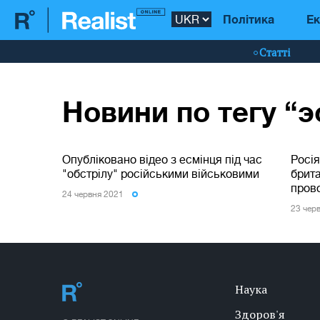
Політика
Ек
Статті
Новини по тегу “
Опубліковано відео з есмінця під час
Росія
"обстрілу" російськими військовими
брит
пров
24 червня 2021
23 чер
Наука
Здоров'я