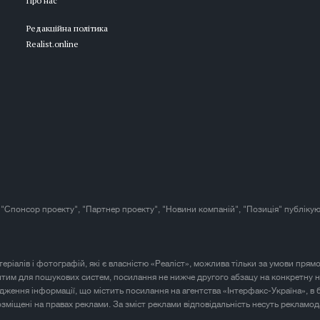
Про нас
Редакційна політика
Realist.online
 "Спонсор проекту", "Партнер проекту", "Новини компаній", "Позиція" публікую
атеріалів і фотографій, які є власністю «Реаліст», можлива тільки за умови прям
итим для пошукових систем, посилання не нижче другого абзацу на конкретну н
юдження інформації, що містить посилання на агентства «Інтерфакс-Україна», в 
розміщені на правах реклами. За зміст реклами відповідальність несуть рекламод