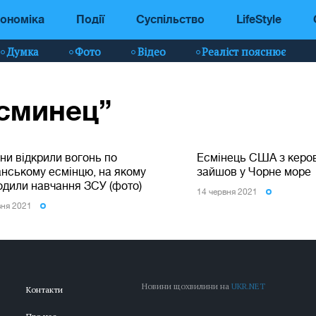
ономіка
Події
Суспільство
LifeStyle
Думка
Фото
Відео
Реаліст пояснює
эсминец”
ни відкрили вогонь по
Есмінець США з керо
анському есмінцю, на якому
зайшов у Чорне море
одили навчання ЗСУ (фото)
14 червня 2021
вня 2021
Новини щохвилини на
UKR.NET
Контакти