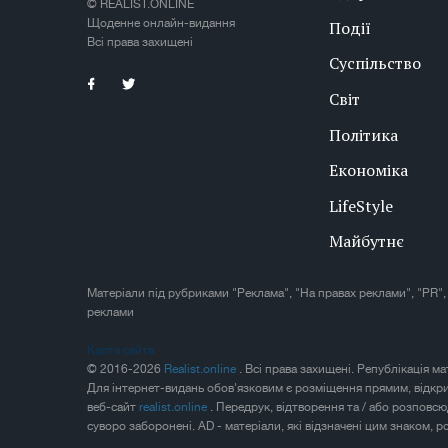
© REALIST.ONLINE
Щоденне онлайн-видання
Події
Всі права захищені
Суспільство
Світ
Політика
Економіка
LifeStyle
Майбутнє
Матеріали під рубриками "Реклама", "На правах реклами", "PR",
реклами
Карта сайта
© 2016-2026
Realist.online
. Всі права захищені. Републікація м
Для інтернет-видань обов'язковим є розміщення прямим, відкр
веб-сайт
realist.online
. Передрук, відтворення та / або розповс
суворо заборонені. AD - матеріали, які відзначені цим знаком, 