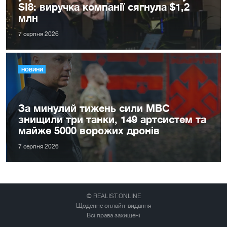
SI8: виручка компанії сягнула $1,2
млн
7 серпня 2026
НОВИНИ
За минулий тижень сили МВС
знищили три танки, 149 артсистем та
майже 5000 ворожих дронів
7 серпня 2026
© REALIST.ONLINE
Щоденне онлайн-видання
Всі права захищені