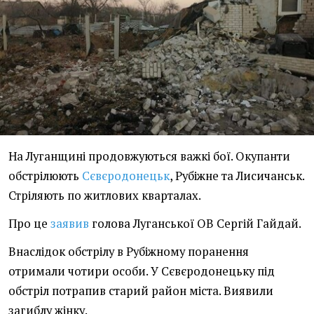
На Луганщині продовжуються важкі бої. Окупанти
обстрілюють
Сєвєродонецьк
, Рубіжне та Лисичанськ.
Стріляють по житлових кварталах.
Про це
заявив
голова Луганської ОВ Сергій Гайдай.
Внаслідок обстрілу в Рубіжному поранення
отримали чотири особи. У Сєвєродонецьку під
обстріл потрапив старий район міста. Виявили
загиблу жінку.