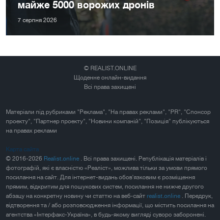
майже 5000 ворожих дронів
7 серпня 2026
© REALIST.ONLINE
Щоденне онлайн-видання
Всі права захищені
Матеріали під рубриками "Реклама", "На правах реклами", "PR", "Спонсор
проекту", "Партнер проекту", "Новини компаній", "Позиція" публікуються
на правах реклами
Карта сайта
© 2016-2026
Realist.online
. Всі права захищені. Републікація матеріалів і
фотографій, які є власністю «Реаліст», можлива тільки за умови прямого
посилання на сайт. Для інтернет-видань обов'язковим є розміщення
прямим, відкритим для пошукових систем, посилання не нижче другого
абзацу на конкретну новину чи статтю на веб-сайт
realist.online
. Передрук,
відтворення та / або розповсюдження інформації, що містить посилання на
агентства «Інтерфакс-Україна», в будь-якому вигляді суворо заборонені.