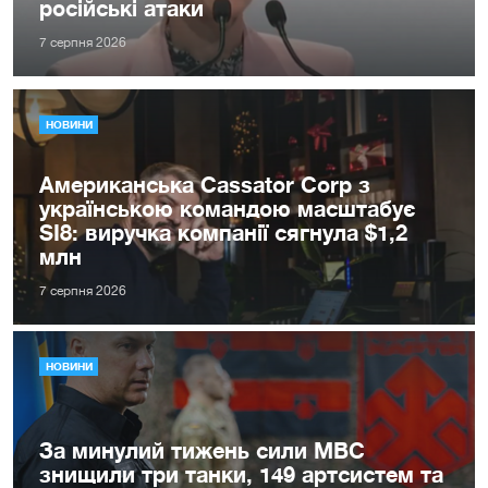
російські атаки
7 серпня 2026
НОВИНИ
Американська Cassator Corp з
українською командою масштабує
SI8: виручка компанії сягнула $1,2
млн
7 серпня 2026
НОВИНИ
За минулий тижень сили МВС
знищили три танки, 149 артсистем та