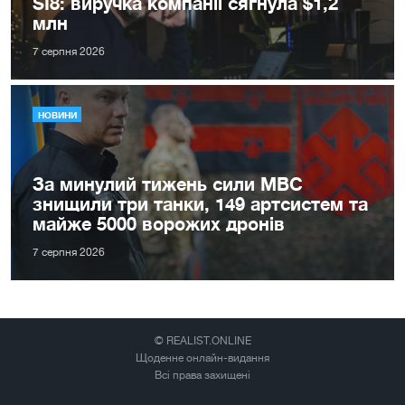
SI8: виручка компанії сягнула $1,2
млн
7 серпня 2026
НОВИНИ
За минулий тижень сили МВС
знищили три танки, 149 артсистем та
майже 5000 ворожих дронів
7 серпня 2026
© REALIST.ONLINE
Щоденне онлайн-видання
Всі права захищені