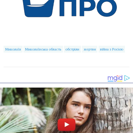
Миколаїв
Миколаївська область
обстріли
жертви
війна з Росією