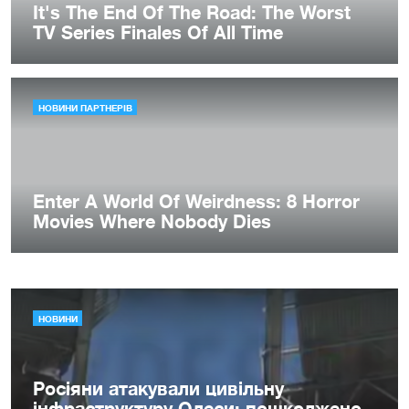
НОВИНИ
Росіяни атакували цивільну
інфраструктуру Одеси: пошкоджено