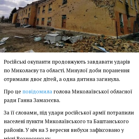
Російські окупанти продовжують завдавати ударів
по Миколаєву та області. Минулої доби поранення
отримали двоє дітей, а одна дитина загинула.
Про це
повідомила
голова Миколаївської обласної
ради Ганна Замазєєва.
За її словами, під удари російської армії потрапили
населені пункти Миколаївського та Баштанського
районів. У ніч на 3 вересня вибухи зафіксовано у
місті Вознесенську.