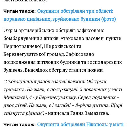
Окупанти обстріляли три області:
Читай також:
поранено цивільних, зруйновано будинки (фото)
Окрім артилерійських обстрілів зафіксовано
бомбардування з літаків. Атаковано населені пункти
Першотравневої, Широківської та
Березнегуватської громад. Зафіксовано
пошкодження житлових будинків та господарських
будівель. Внаслідок обстрілу сталися пожежі.
"Сьогоднішній ранок взагалі важкий. Обстріли
тривають. На жаль, є постраждалі. 2 поранених у місті
Миколаєві, 4 - у Березнегуватому. Серед поранених –
двоє дітей. На жаль, є і загиблі – 8-річна дитина. Щирі
співчуття рідним", -
написала Ганна Замазєєва.
Окупанти обстріляли Нікополь: у місті
Читай також: