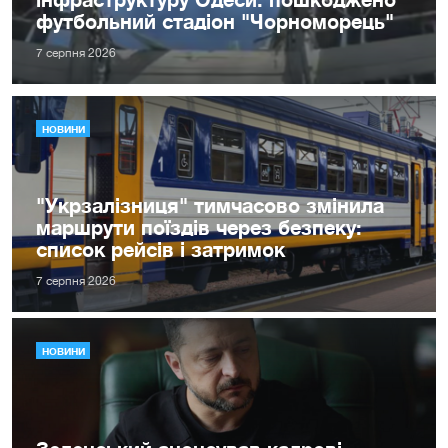
футбольний стадіон "Чорноморець"
7 серпня 2026
НОВИНИ
"Укрзалізниця" тимчасово змінила
маршрути поїздів через безпеку:
список рейсів і затримок
7 серпня 2026
НОВИНИ