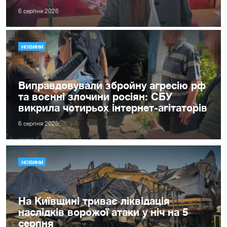
6 серпня 2026
НОВИНИ
Виправдовували збройну агресію рф
та воєнні злочини росіян: СБУ
викрила чотирьох інтернет-агітаторів
6 серпня 2026
НОВИНИ
На Київщині триває ліквідація
наслідків ворожої атаки у ніч на 5
серпня