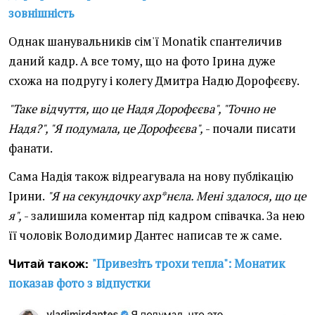
зовнішність
Однак шанувальників сім'ї Monatik спантеличив
даний кадр. А все тому, що на фото Ірина дуже
схожа на подругу і колегу Дмитра Надю Дорофєєву.
"Таке відчуття, що це Надя Дорофєєва", "Точно не
Надя?", "Я подумала, це Дорофєєва",
- почали писати
фанати.
Сама Надія також відреагувала на нову публікацію
Ірини.
"Я на секундочку ахр*нєла. Мені здалося, що це
я",
- залишила коментар під кадром співачка. За нею
її чоловік Володимир Дантес написав те ж саме.
"Привезіть трохи тепла": Монатик
Читай також:
показав фото з відпустки