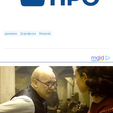
дружина
Дорофєєва
Монатік