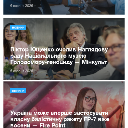
6 серпня 2026
НОВИНИ
Віктор Ющенко очолив Наглядову
раду Національного музею
Голодомору-геноциду — Мінкульт
6 серпня 2026
НОВИНИ
Україна може вперше застосувати
власну балістичну ракету FP-7 вже
восени — Fire Point