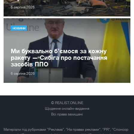
6 серпня 2026
НОВИНИ
Ми буквально б’ємося за кожну
ракету — Сибіга про постачання
засобів ППО
6 серпня 2026
© REALIST.ONLINE
Щоденне онлайн-видання
Всі права захищені
Матеріали під рубриками "Реклама", "На правах реклами", "PR", "Спонсор