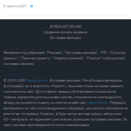
9 серпня 2021
© REALIST.ONLINE
Щоденне онлайн-видання
Всі права захищені
Матеріали під рубриками "Реклама", "На правах реклами", "PR", "Спонсор
проекту", "Партнер проекту", "Новини компаній", "Позиція" публікуються
на правах реклами
Карта сайта
© 2016-2026
Realist.online
. Всі права захищені. Републікація матеріалів і
фотографій, які є власністю «Реаліст», можлива тільки за умови прямого
посилання на сайт. Для інтернет-видань обов'язковим є розміщення
прямим, відкритим для пошукових систем, посилання не нижче другого
абзацу на конкретну новину чи статтю на веб-сайт
realist.online
. Передрук,
відтворення та / або розповсюдження інформації, що містить посилання на
агентства «Інтерфакс-Україна», в будь-якому вигляді суворо заборонені.
AD - матеріали, які відзначені цим знаком, розміщені на правах реклами. За
зміст реклами відповідальність несуть рекламодавці.