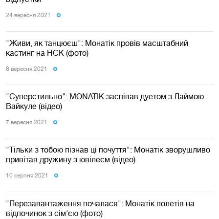
24 вересня 2021
"Живи, як танцюєш": Монатік провів масштабний
кастинг на НСК (фото)
8 вересня 2021
"Суперстильно": MONATIK заспівав дуетом з Лаймою
Вайкуле (відео)
7 вересня 2021
"Тільки з тобою пізнав ці почуття": Монатік зворушливо
привітав дружину з ювілеєм (відео)
10 серпня 2021
"Перезавантаження почалася": Монатік полетів на
відпочинок з сім'єю (фото)