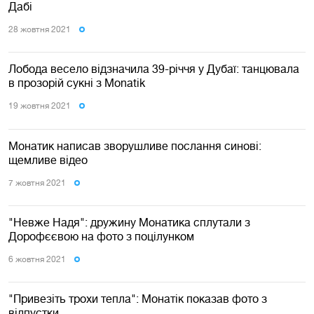
Дабі
28 жовтня 2021
Лобода весело відзначила 39-річчя у Дубаї: танцювала
в прозорій сукні з Monatik
19 жовтня 2021
Монатик написав зворушливе послання синові:
щемливе відео
7 жовтня 2021
"Невже Надя": дружину Монатика сплутали з
Дорофєєвою на фото з поцілунком
6 жовтня 2021
"Привезіть трохи тепла": Монатік показав фото з
відпустки