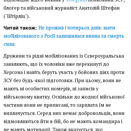
блогер та військовий журналіст Анатолій Штефан
("Штірліц").
Не прожив і чотирьох днів: мати
Читай також:
мобілізованого з Росії залишилася винна за смерть
сина
Дружини та рідні мобілізованих із Сєвєроуральська
заявляють, що їх чоловіки вже перекинуті до
Херсона і навіть беруть участь у бойових діях проти
ЗСУ без будь-якої підготовки. При цьому, вони не
мають ні особистих номерів, ні записів у
військовому квитку. Оскільки до жодної військової
частини вони не приписані, то зарплата їм не
виплачується. Серед них немає добровольців, вони
відмовляються йти в бій, бо не мають командира і
не мають мотивації. Також вказується, що