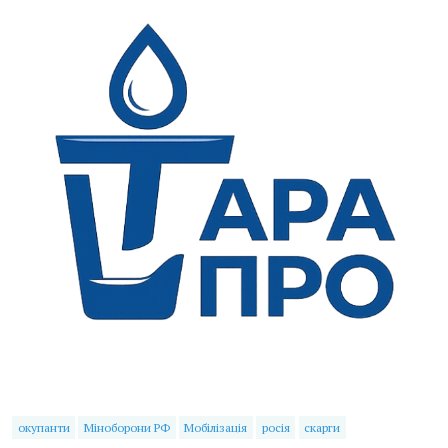
окупанти
Міноборони РФ
Мобілізація
росія
скарги