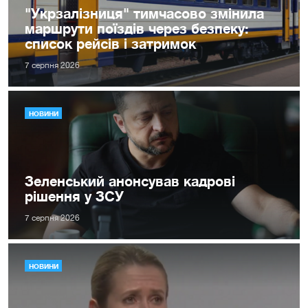
"Укрзалізниця" тимчасово змінила
маршрути поїздів через безпеку:
список рейсів і затримок
7 серпня 2026
НОВИНИ
Зеленський анонсував кадрові
рішення у ЗСУ
7 серпня 2026
НОВИНИ