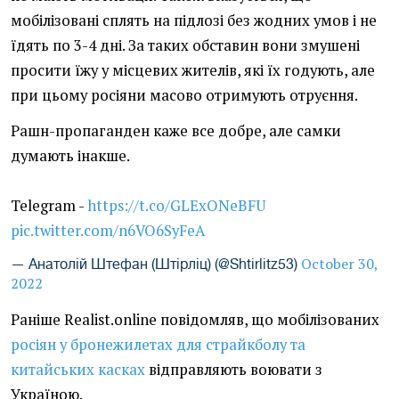
мобілізовані сплять на підлозі без жодних умов і не
їдять по 3-4 дні. За таких обставин вони змушені
просити їжу у місцевих жителів, які їх годують, але
при цьому росіяни масово отримують отруєння.
Рашн-пропаганден каже все добре, але самки
думають інакше.
Telegram -
https://t.co/GLExONeBFU
pic.twitter.com/n6VO6SyFeA
October 30,
— Анатолій Штефан (Штірліц) (@Shtirlitz53)
2022
Раніше Realist.online повідомляв, що мобілізованих
росіян у бронежилетах для страйкболу та
китайських касках
відправляють воювати з
Україною.