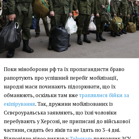
Поки міноборони рф та їх пропагандисти браво
рапортують про успішний перебіг мобілізації,
народні маси починають підозрювати, що їх
обманюють, оскільки там вже
траплялися бійки за
екіпірування
. Так, дружини мобілізованих із
Сєвєроуральська заявляють, що їхні чоловіки
перебувають у Херсоні, не приписані до військової
частини, сидять без ліків та не їдять по 3-4 дні.
Відповідне відео виклав у
Telegram
полковник ЗСУ,