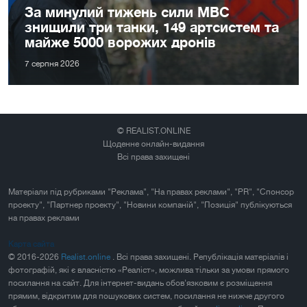
За минулий тижень сили МВС
знищили три танки, 149 артсистем та
майже 5000 ворожих дронів
7 серпня 2026
© REALIST.ONLINE
Щоденне онлайн-видання
Всі права захищені
Матеріали під рубриками "Реклама", "На правах реклами", "PR", "Спонсор
проекту", "Партнер проекту", "Новини компаній", "Позиція" публікуються
на правах реклами
Карта сайта
© 2016-2026
Realist.online
. Всі права захищені. Републікація матеріалів і
фотографій, які є власністю «Реаліст», можлива тільки за умови прямого
посилання на сайт. Для інтернет-видань обов'язковим є розміщення
прямим, відкритим для пошукових систем, посилання не нижче другого