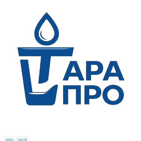
врач
овочі