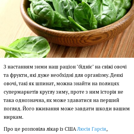
З настанням зими наш раціон "бідніє" на свіжі овочі
та фрукти, які дуже необхідні для організму. Деякі
овочі, такі як шпинат, можна знайти на полицях
супермаркетів круглу зиму, проте з ним історія не
така однозначна, як може здаватися на перший
погляд. Його вживання може завдати шкоди вашим
ниркам.
Про це розповіла лікар із США
Люсія Гарсія
,