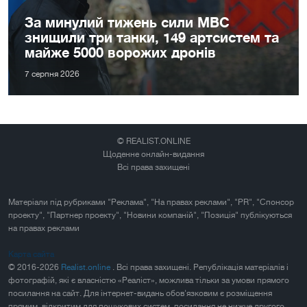
За минулий тижень сили МВС
знищили три танки, 149 артсистем та
майже 5000 ворожих дронів
7 серпня 2026
© REALIST.ONLINE
Щоденне онлайн-видання
Всі права захищені
Матеріали під рубриками "Реклама", "На правах реклами", "PR", "Спонсор
проекту", "Партнер проекту", "Новини компаній", "Позиція" публікуються
на правах реклами
Карта сайта
© 2016-2026
Realist.online
. Всі права захищені. Републікація матеріалів і
фотографій, які є власністю «Реаліст», можлива тільки за умови прямого
посилання на сайт. Для інтернет-видань обов'язковим є розміщення
прямим, відкритим для пошукових систем, посилання не нижче другого