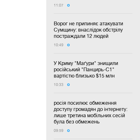
11:07
Ворог не припиняє атакувати
Сумщину: внаслідок обстрілу
постраждали 12 людей
10:49
У Криму "Маґури" знищили
російський "Панцирь-С1"
вартістю близько $15 млн
10:33
росія посилює обмеження
доступу громадян до інтернету:
лише третина мобільних сесій
була без обмежень
09:59