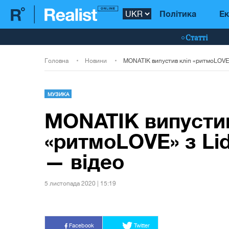
Політика
Ек
Статті
Головна
Новини
МУЗИКА
MONATIK випустив
«ритмоLOVE» з Lid
— відео
5 листопада 2020 | 15:19
Facebook
Twitter