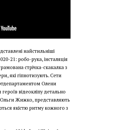
едставлені найстильніші
020-21: робо-рука, інсталяція
ограмована стрічка-скакалка з
ери, які гіпнотизують. Сети
артдепартаментом Олени
 героїв відеокліпу детально
 Ольги Жижко, представляють
уються якістю ритму кожного з