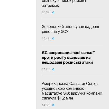
безпеку: список рейсів і
затримок
16:03
Зеленський анонсував кадрові
рішення у ЗСУ
15:42
ЄС запровадив нові санкції
проти росії у відповідь на
нещодавні російські атаки
15:26
Американська Cassator Corp з
українською командою
масштабує SI8: виручка компанії
сягнула $1,2 млн
14:35