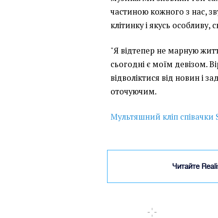
частиною кожного з нас, з
клітинку і якусь особливу, 
"Я відтепер не марную життя
сьогодні є моїм девізом. В
відволіктися від новин і за
оточуючим.
Мультяшний кліп співачки S
Читайте Real