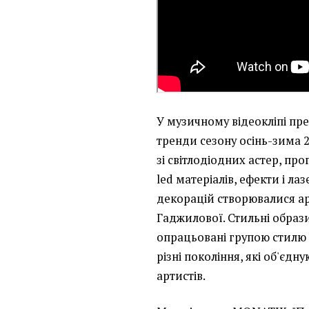
У музичному відеокліпі пр
тренди сезону осінь-зима 2
зі світлодіодних астер, пр
led матеріалів, ефекти і лаз
декорацій створювалися 
Гаджилової. Стильні образи
опрацьовані групою стилю
різні покоління, які об'єдн
артистів.