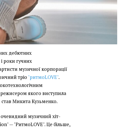
ьних дебютних
 і роки гучних
артисти музичної корпорації
узичний тріо
"ритмоLOVE"
.
исокотехнологічним
, режисером якого виступила
 став Микита Кузьменко.
 очевидний музичний хіт-
ion" — "РитмоLOVE". Це більше,