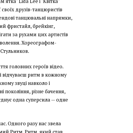
ятка" Lida Lee і "Квітка"
 своїх друзів-танцюристів
ендові танцювальні напрямки,
ий фристайл, брейкінг,
рігати за рухами цих артистів
оволення. Хореографом-
 Стульников.
ття головних героїв відео.
 і відчуваєш ритм в кожному
ожному звуці навколо і
і покоління, різне бачення,
б'єднує одна суперсила — одне
ас. Одного разу нас звела
мий Ритм. Ритм, який став