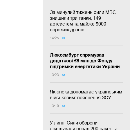
За минулий тижень сили МВС
знищили три танки, 149
артсистем та майже 5000
ворожих дронів
14:25
Люксембург спрямував
додаткові €8 млн до Фонду
підтримки енергетики України
13:23
Як спека допомагає українським
військовим: пояснення ЗСУ
13:10
У липні Сили оборони
ліквідували понад 200 ракет та