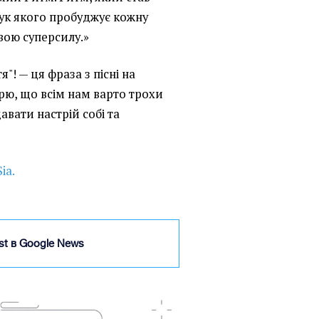
вук якого пробуджує кожну
свою суперсилу.»
"! — ця фраза з пісні на
ірю, що всім нам варто трохи
давати настрій собі та
ia.
ist в Google News