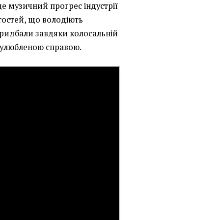
це музичний прогрес індустрії
тостей, що володіють
придбали завдяки колосальній
і улюбленою справою.