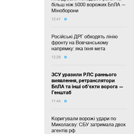
більш ніж 5000 ворожих БпЛА —
Міноборони
12:47
Російські ДРГ обходять лінію
фронту на Вовчанському
напрямку: яка їхня мета
12:28
ЗСУ уразили РЛС раннього
виявлення, ретранслятори
БпЛА та інші об'єкти ворога —
Генштаб
11:44
Коригували ворожі удари по
Миколаєву: СБУ затримала двох
агентів рф