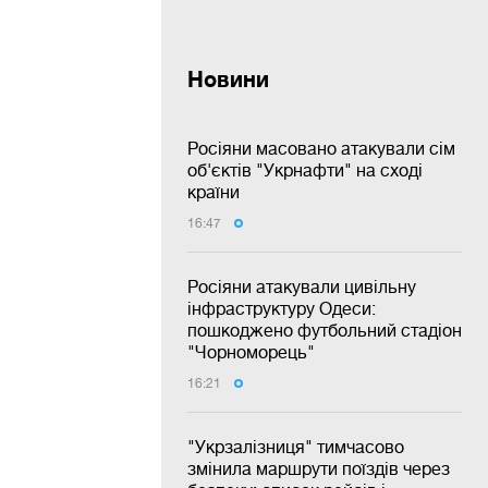
Новини
Росіяни масовано атакували сім
об'єктів "Укрнафти" на сході
країни
16:47
Росіяни атакували цивільну
інфраструктуру Одеси:
пошкоджено футбольний стадіон
"Чорноморець"
16:21
"Укрзалізниця" тимчасово
змінила маршрути поїздів через