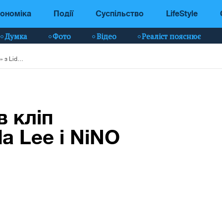
ономіка
Події
Суспільство
LifeStyle
Думка
Фото
Відео
Реаліст пояснює
MONATIK випустив кліп «ритмоLOVE» з Lida Lee і NiNO — відео
 кліп
a Lee і NiNO