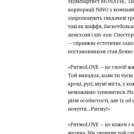
Мультіартист MONATIK, "Пам'
корпорації NiNO у компанії
запропонують глядачеві тр
такі як шаффл, баскетбольн
денсхолл і хіп-хоп. Спосте
— справжнє естетичне зад
постановником став Денис
«РитмоLOVE — це спосіб жи
Той випадок, коли ти чуєш
кроці, русі, шумі міста, у к
неможливо зупинитися. Різн
різні особистості, але їх о
почуття... Ритму!»
«РитмоLOVE — це кожен з н
музика. Ми зловили той са