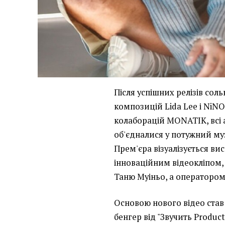
Після успішних релізів сол
композицій Lida Lee і NiNO
колаборацій MONATIK, всі 
об'єдналися у потужний м
Прем'єра візуалізується в
інноваційним відеокліпом
Таню Муіньо, а оператором
Основою нового відео став
бенгер від "Звучить Product