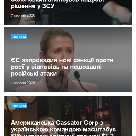
рішення у ЗСУ
7 серпня 2026
НОВИНИ
ЄС запровадив нові санкції проти
росії у відповідь на нещодавні
російські атаки
7 серпня 2026
НОВИНИ
Американська Cassator Corp з
українською командою масштабує
SI8: виручка компанії сягнула $1,2