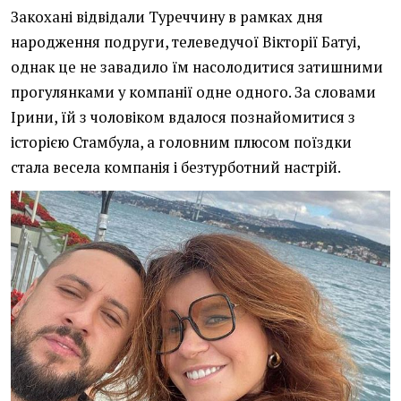
Закохані відвідали Туреччину в рамках дня
народження подруги, телеведучої Вікторії Батуі,
однак це не завадило їм насолодитися затишними
прогулянками у компанії одне одного. За словами
Ірини, їй з чоловіком вдалося познайомитися з
історією Стамбула, а головним плюсом поїздки
стала весела компанія і безтурботний настрій.