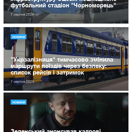
футбольний стадіон "Чорноморець"
7 серпня 2026
НОВИНИ
"Укрзалізниця" тимчасово змінила
маршрути поїздів через безпеку:
список рейсів і затримок
7 серпня 2026
НОВИНИ
Зеленський анонсував кадрові