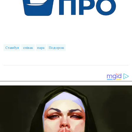
Стамбул
співак
пара
Подорож