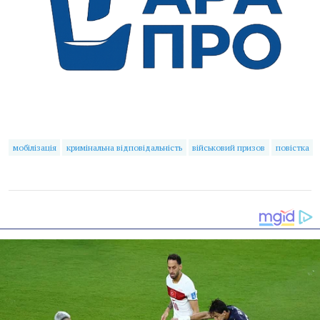
мобілізація
кримінальна відповідальність
військовий призов
повістка