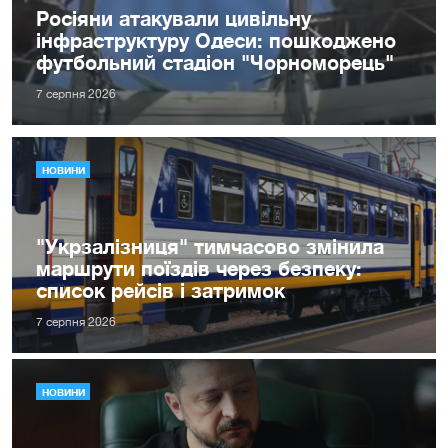
Росіяни атакували цивільну
інфраструктуру Одеси: пошкоджено
футбольний стадіон "Чорноморець"
7 серпня 2026
НОВИНИ
"Укрзалізниця" тимчасово змінила
маршрути поїздів через безпеку:
список рейсів і затримок
7 серпня 2026
НОВИНИ