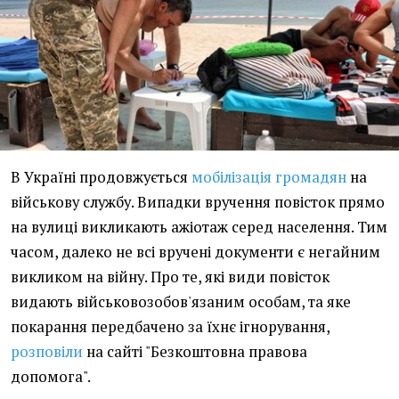
В Україні продовжується
мобілізація громадян
на
військову службу. Випадки вручення повісток прямо
на вулиці викликають ажіотаж серед населення. Тим
часом, далеко не всі вручені документи є негайним
викликом на війну. Про те, які види повісток
видають військовозобов'язаним особам, та яке
покарання передбачено за їхнє ігнорування,
розповіли
на сайті "Безкоштовна правова
допомога".