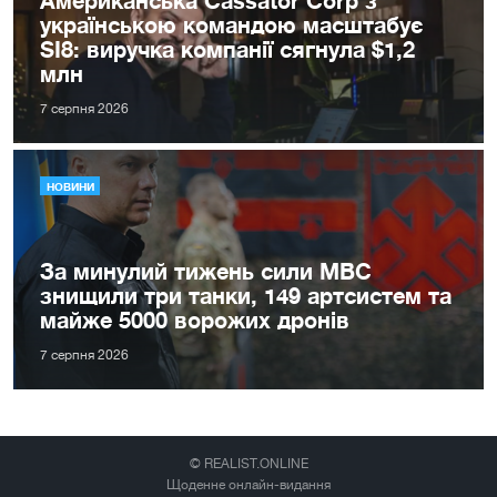
Американська Cassator Corp з
українською командою масштабує
SI8: виручка компанії сягнула $1,2
млн
7 серпня 2026
НОВИНИ
За минулий тижень сили МВС
знищили три танки, 149 артсистем та
майже 5000 ворожих дронів
7 серпня 2026
© REALIST.ONLINE
Щоденне онлайн-видання