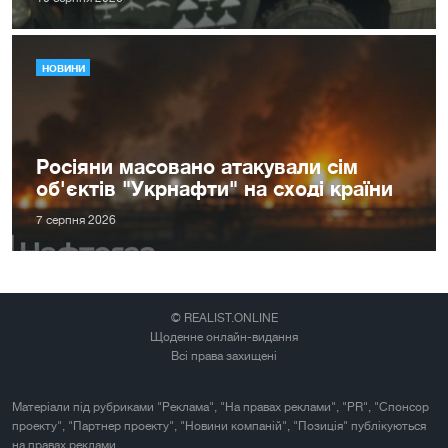
НОВИНИ
Росіяни масовано атакували сім
об'єктів "Укрнафти" на сході країни
7 серпня 2026
© REALIST.ONLINE
Щоденне онлайн-видання
Всі права захищені
Матеріали під рубриками "Реклама", "На правах реклами", "PR", "Спонсор
проекту", "Партнер проекту", "Новини компаній", "Позиція" публікуються
на правах реклами