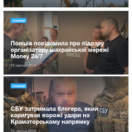
НОВИНИ
Поліція повідомила про підозру
організатору шахрайської мережі
Money 24/7
10 серпня 2026
НОВИНИ
СБУ затримала блогера, який
коригував ворожі удари на
Краматорському напрямку
10 серпня 2026