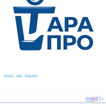
аптека
ліки
Підробка