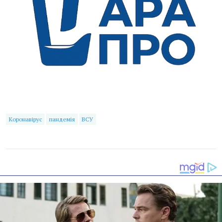
Коронавірус
пандемія
ВСУ