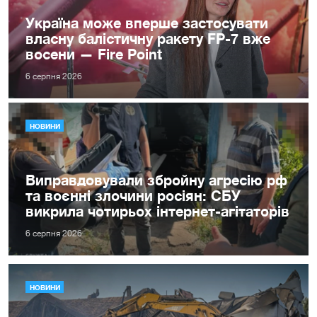
Україна може вперше застосувати
власну балістичну ракету FP-7 вже
восени — Fire Point
6 серпня 2026
НОВИНИ
Виправдовували збройну агресію рф
та воєнні злочини росіян: СБУ
викрила чотирьох інтернет-агітаторів
6 серпня 2026
НОВИНИ