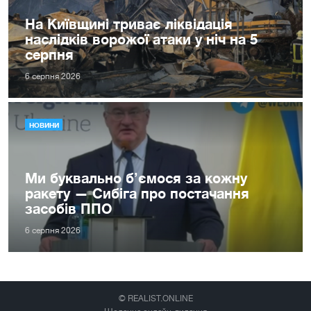
На Київщині триває ліквідація
наслідків ворожої атаки у ніч на 5
серпня
6 серпня 2026
НОВИНИ
Ми буквально б’ємося за кожну
ракету — Сибіга про постачання
засобів ППО
6 серпня 2026
© REALIST.ONLINE