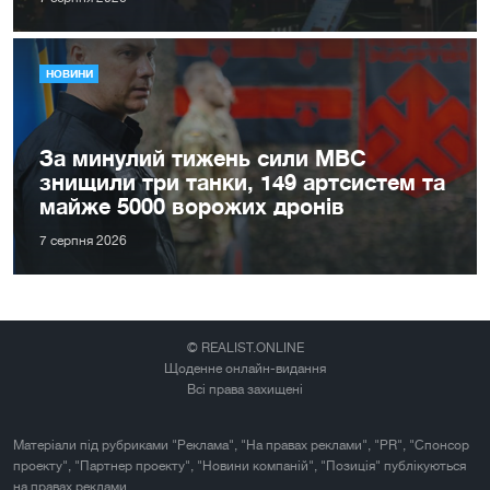
НОВИНИ
За минулий тижень сили МВС
знищили три танки, 149 артсистем та
майже 5000 ворожих дронів
7 серпня 2026
© REALIST.ONLINE
Щоденне онлайн-видання
Всі права захищені
Матеріали під рубриками "Реклама", "На правах реклами", "PR", "Спонсор
проекту", "Партнер проекту", "Новини компаній", "Позиція" публікуються
на правах реклами