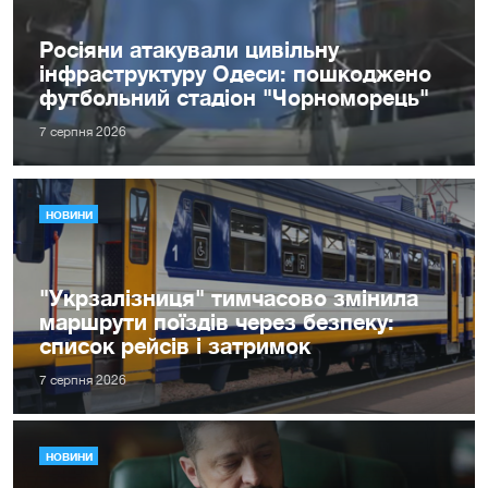
Росіяни атакували цивільну
інфраструктуру Одеси: пошкоджено
футбольний стадіон "Чорноморець"
7 серпня 2026
НОВИНИ
"Укрзалізниця" тимчасово змінила
маршрути поїздів через безпеку:
список рейсів і затримок
7 серпня 2026
НОВИНИ