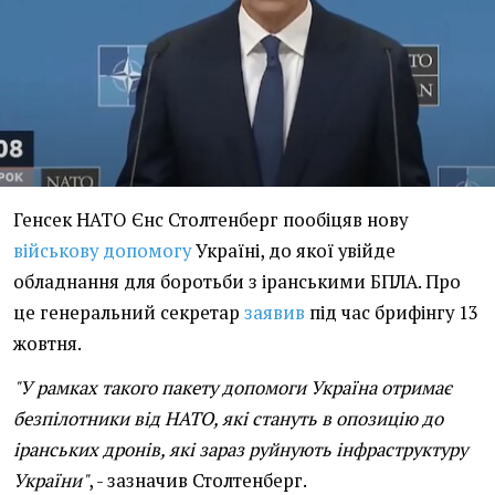
Генсек НАТО Єнс Столтенберг пообіцяв нову
військову допомогу
Україні, до якої увійде
обладнання для боротьби з іранськими БПЛА. Про
це генеральний секретар
заявив
під час брифінгу 13
жовтня.
"У рамках такого пакету допомоги Україна отримає
безпілотники від НАТО, які стануть в опозицію до
іранських дронів, які зараз руйнують інфраструктуру
України"
, - зазначив Столтенберг.