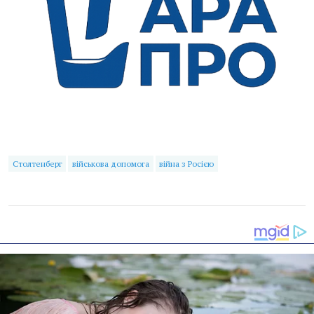
Столтенберг
військова допомога
війна з Росією