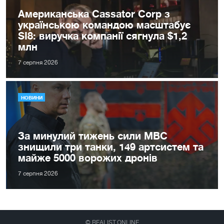
Американська Cassator Corp з
українською командою масштабує
SI8: виручка компанії сягнула $1,2
млн
7 серпня 2026
НОВИНИ
За минулий тижень сили МВС
знищили три танки, 149 артсистем та
майже 5000 ворожих дронів
7 серпня 2026
© REALIST.ONLINE