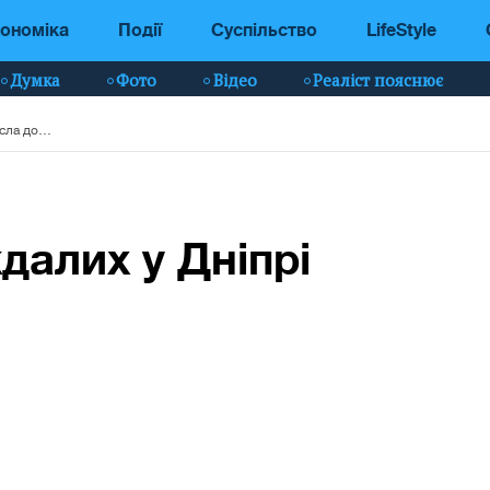
ономіка
Події
Суспільство
LifeStyle
Думка
Фото
Відео
Реаліст пояснює
Кількість постраждалих у Дніпрі зросла до 23 осіб
далих у Дніпрі