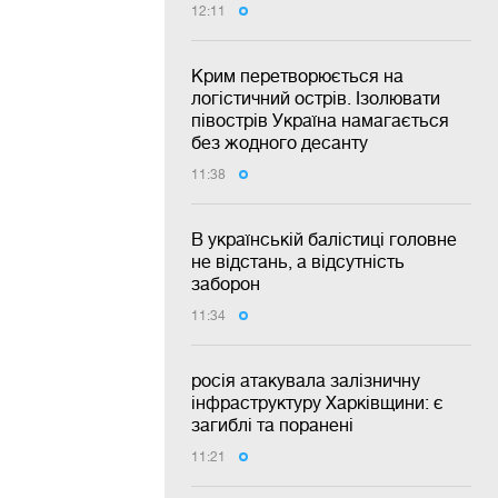
12:11
Крим перетворюється на
логістичний острів. Ізолювати
півострів Україна намагається
без жодного десанту
11:38
В українській балістиці головне
не відстань, а відсутність
заборон
11:34
росія атакувала залізничну
інфраструктуру Харківщини: є
загиблі та поранені
11:21