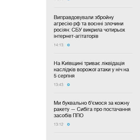
Виправдовували збройну
агресію рф та воєнні злочини
росіян: СБУ викрила чотирьох
інтернет-агітаторів
14:13
На Київщині триває ліквідація
наслідків ворожої атаки у ніч на
5 серпня
13:43
Ми буквально б’ємося за кожну
ракету — Сибіга про постачання
засобів ППО
13:12