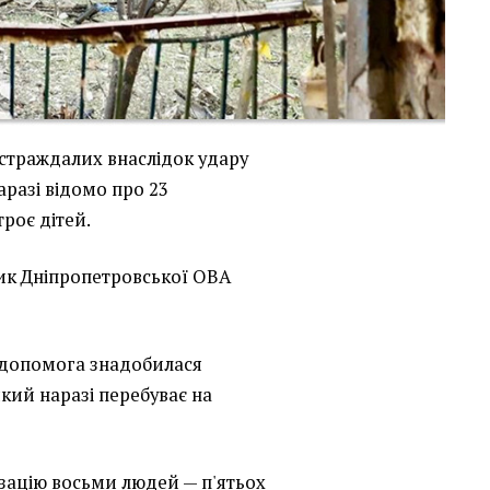
постраждалих внаслідок удару
Наразі відомо про 23
роє дітей.
к Дніпропетровської ОВА
 допомога знадобилася
кий наразі перебуває на
ізацію восьми людей — п'ятьох