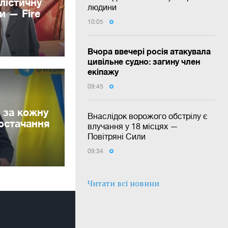
лістичну
людини
и — Fire
10:05
Вчора ввечері росія атакувала
цивільне судно: загину член
екіпажу
09:45
 за кожну
Внаслідок ворожого обстрілу є
постачання
влучання у 18 місцях —
Повітряні Сили
09:34
Читати всі новини