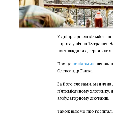
У Дніпрі зросла кількість 
ворога у ніч на 18 травня. 
постраждалих, серед яких т
Про це
повідомив
начальни
Олександр Ганжа.
За його словами, медична
п'ятимісячному хлопчику, я
амбулаторному лікуванні.
Також відомо про госпітал