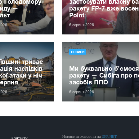
ю Голодомору-
застосувати власну ба
циду —
ракету FP-7 вже восен
льт
Point
2026
6 серпня 2026
НОВИНИ
ївщині триває
дація наслідків
Ми буквально б’ємося
ої атаки у ніч
ракету — Сибіга про 
серпня
засобів ППО
2026
6 серпня 2026
Новини щохвилини на
UKR.NET
Контакти