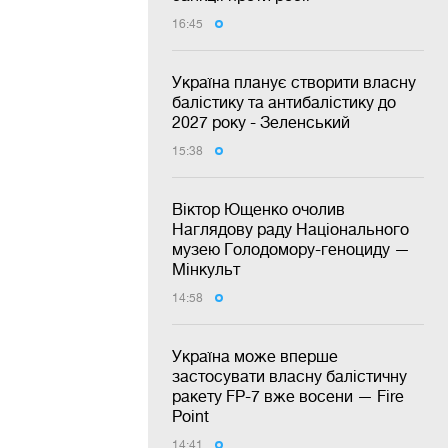
16:45
Україна планує створити власну
балістику та антибалістику до
2027 року - Зеленський
15:38
Віктор Ющенко очолив
Наглядову раду Національного
музею Голодомору-геноциду —
Мінкульт
14:58
Україна може вперше
застосувати власну балістичну
ракету FP-7 вже восени — Fire
Point
14:41