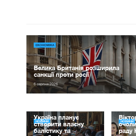
ЕКОНОМІКА
Велика Британія розширила
санкції проти росії
6 серпня 2026
Україна планує
Вікт
НОВИНИ
НОВИНИ
створити власну
очол
балістику та
раду 