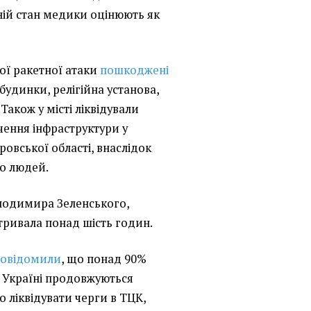
Їхній стан медики оцінюють як
кої ракетної атаки
пошкоджені
 будинки, релігійна установа,
Також у місті ліквідували
ечення інфраструктури у
овської області, внаслідок
о людей.
лодимира Зеленського,
тривала понад шість годин.
повідомили
, що понад 90%
 в Україні продовжуються
 ліквідувати черги в ТЦК,