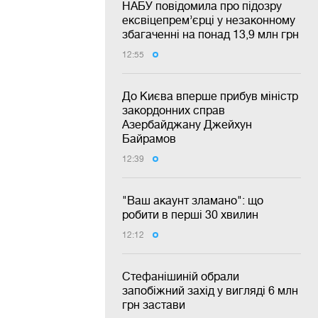
НАБУ повідомила про підозру
ексвіцепрем’єрці у незаконному
збагаченні на понад 13,9 млн грн
12:55
До Києва вперше прибув міністр
закордонних справ
Азербайджану Джейхун
Байрамов
12:39
"Ваш акаунт зламано": що
робити в перші 30 хвилин
12:12
Стефанішиній обрали
запобіжний захід у вигляді 6 млн
грн застави