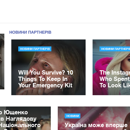
ор Ющенко
НОВИНИ
ив Наглядову
Національного
Україна може вперше