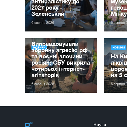
антибалістику до
музе
2027 року -
гено
Зеленський
Мінку
6 серпня 2026
6 серпня 
Виправдовували
НОВИНИ
НОВИНИ
збройну агресію рф
та воєнні злочини
На Ки
росіян: СБУ викрила
лікві
чотирьох інтернет-
ворож
агітаторів
на 5 
6 серпня 2026
6 серпня 
Наука