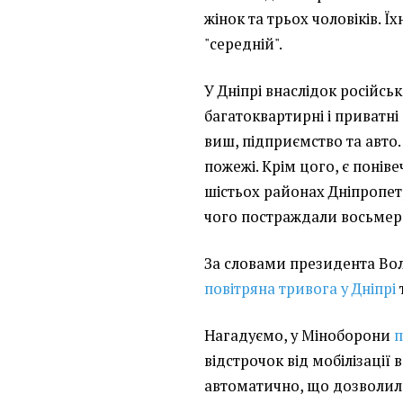
жінок та трьох чоловіків. 
"середній".
У Дніпрі внаслідок російсь
багатоквартирні і приватні
виш, підприємство та авто. 
пожежі. Крім цого, є понів
шістьох районах Дніпропетр
чого постраждали восьмер
За словами президента Во
повітряна тривога у Дніпрі
Нагадуємо, у Міноборони
відстрочок від мобілізації
автоматично, що дозволило