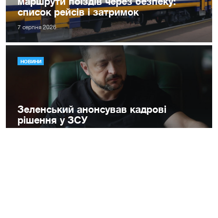
маршрути поїздів через безпеку:
список рейсів і затримок
7 серпня 2026
НОВИНИ
Зеленський анонсував кадрові
рішення у ЗСУ
7 серпня 2026
НОВИНИ
ЄС запровадив нові санкції проти
росії у відповідь на нещодавні