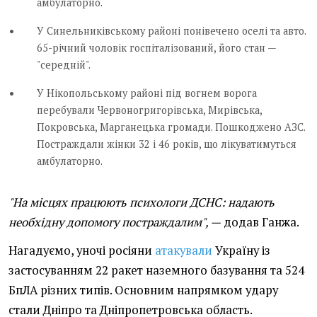
амбулаторно.
У Синельниківському районі понівечено оселі та авто.
65-річний чоловік госпіталізований, його стан —
"середній".
У Нікопольському районі під вогнем ворога
перебували Червоногригорівська, Мирівська,
Покровська, Марганецька громади. Пошкоджено АЗС.
Постраждали жінки 32 і 46 років, що лікуватимуться
амбулаторно.
"На місцях працюють психологи ДСНС: надають
необхідну допомогу постраждалим", —
додав Ганжа.
Нагадуємо, уночі росіяни
атакували
Україну із
застосуванням 22 ракет наземного базування та 524
БпЛА різних типів. Основним напрямком удару
стали Дніпро та Дніпропетровська область.