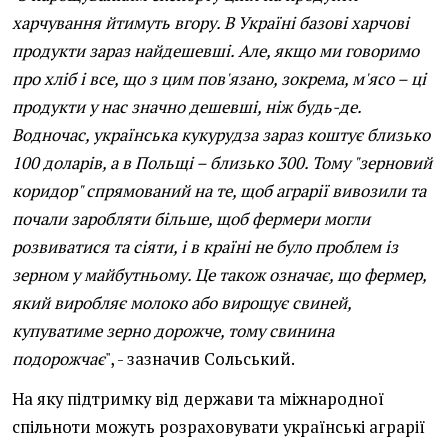
харчування йтимуть вгору. В Україні базові харчові
продукти зараз найдешевші. Але, якщо ми говоримо
про хліб і все, що з цим пов'язано, зокрема, м'ясо – ці
продукти у нас значно дешевші, ніж будь-де.
Водночас, українська кукурудза зараз коштує близько
100 доларів, а в Польщі – близько 300. Тому "зерновий
коридор" спрямований на те, щоб аграрії вивозили та
почали заробляти більше, щоб фермери могли
розвиватися та сіяти, і в країні не було проблем із
зерном у майбутньому. Це також означає, що фермер,
який виробляє молоко або вирощує свиней,
купуватиме зерно дорожче, тому свинина
подорожчає
", - зазначив Сольський.
На яку підтримку від держави та міжнародної
спільноти можуть розраховувати українські аграрії