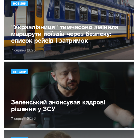
НОВИНИ
"Укрзалізниця" тимчасово змінила
маршрути поїздів через безпеку:
список рейсів і затримок
7 серпня 2026
НОВИНИ
Зеленський анонсував кадрові
рішення у ЗСУ
7 серпня 2026