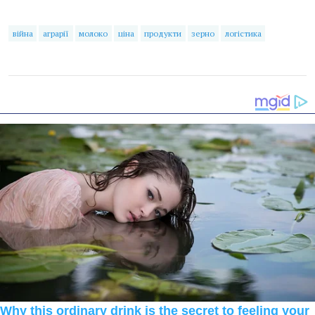
війна
аграрії
молоко
ціна
продукти
зерно
логістика