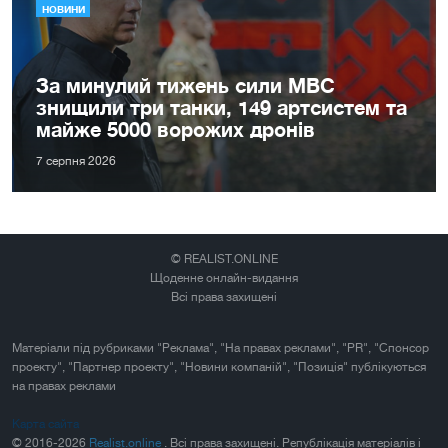
НОВИНИ
За минулий тижень сили МВС
знищили три танки, 149 артсистем та
майже 5000 ворожих дронів
7 серпня 2026
© REALIST.ONLINE
Щоденне онлайн-видання
Всі права захищені
Матеріали під рубриками "Реклама", "На правах реклами", "PR", "Спонсор
проекту", "Партнер проекту", "Новини компаній", "Позиція" публікуються
на правах реклами
Карта сайта
© 2016-2026
Realist.online
. Всі права захищені. Републікація матеріалів і