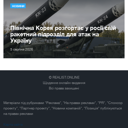
НОВИНИ
Північна Корея розгортає у росії свій
ракетний підрозділ для атак на
Україну
5 серпня 2026
© REALIST.ONLINE
Щоденне онлайн-видання
Всі права захищені
Матеріали під рубриками "Реклама", "На правах реклами", "PR", "Спонсор
проекту", "Партнер проекту", "Новини компаній", "Позиція" публікуються
на правах реклами
Карта сайта