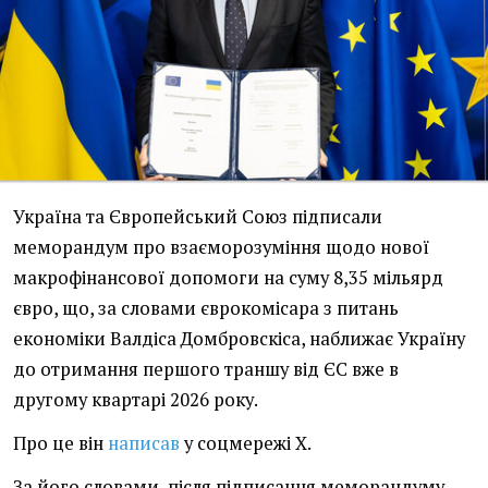
Україна та Європейський Союз підписали
меморандум про взаєморозуміння щодо нової
макрофінансової допомоги на суму 8,35 мільярд
євро, що, за словами єврокомісара з питань
економіки Валдіса Домбровскіса, наближає Україну
до отримання першого траншу від ЄС вже в
другому квартарі 2026 року.
Про це він
написав
у соцмережі X.
За його словами, після підписання меморандуму