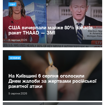
СВІТ
США вичерпали майже 80% запасів
ракет THAAD — ЗМІ
5 серпня 2026
НОВИНИ
На Київщині 6 серпня оголосили
Днем жалоби за жертвами російської
ракетної атаки
5 серпня 2026