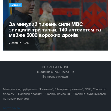
НОВИНИ
За минулий тижень сили МВС
знищили три танки, 149 артсистем та
майже 5000 ворожих дронів
7 серпня 2026
© REALIST.ONLINE
Щоденне онлайн-видання
Всі права захищені
Матеріали під рубриками "Реклама", "На правах реклами", "PR", "Спонсор
проекту", "Партнер проекту", "Новини компаній", "Позиція" публікуються
на правах реклами
Карта сайта