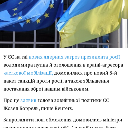
У ЄС на тлі
нових ядерних загроз президента росії
володимира путіна й оголошення в країні-агресора
часткової мобілізації,
домовилися про новий 8-й
пакет санкцій проти росії, а також збільшення
постачання зброї нашим військовим.
Про це
заявив
голова зовнішньої політики ЄС
Жозеп Боррель, пише Reuters.
Запровадити нові обмеження домовились міністри
закордонних справ країн ЄС. Санкції мають бути