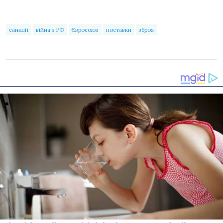
санкції
війна з РФ
Євросоюз
поставки
зброя