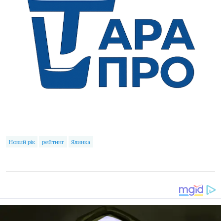
Новий рік
рейтинг
Ялинка