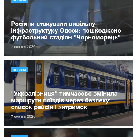
НОВИНИ
Росіяни атакували цивільну
інфраструктуру Одеси: пошкоджено
футбольний стадіон "Чорноморець"
7 серпня 2026
НОВИНИ
"Укрзалізниця" тимчасово змінила
маршрути поїздів через безпеку:
список рейсів і затримок
7 серпня 2026