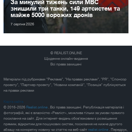
За минулий тижень сили МВС
знищили три танки, 149 артсистем та
майже 5000 ворожих дронів
7 серпня 2026
© REALIST.ONLINE
Щоденне онлайн-видання
Всі права захищені
Матеріали під рубриками "Реклама", "На правах реклами", "PR", "Спонсор
проекту", "Партнер проекту", "Новини компаній", "Позиція" публікуються
на правах реклами
Карта сайта
© 2016-2026
Realist.online
. Всі права захищені. Републікація матеріалів і
фотографій, які є власністю «Реаліст», можлива тільки за умови прямого
посилання на сайт. Для інтернет-видань обов'язковим є розміщення
прямим, відкритим для пошукових систем, посилання не нижче другого
абзацу на конкретну новину чи статтю на веб-сайт
realist.online
. Передрук,