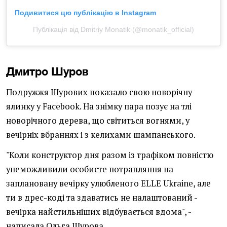
Подивитися цю публікацію в Instagram
Публікація від Dmitriy Monatik (@monatik_official)
Дмитро Шуров
Подружжя Шурових показало свою новорічну
ялинку у Facebook. На знімку пара позує на тлі
новорічного дерева, що світиться вогнями, у
вечірніх вбраннях і з келихами шампанського.
"Коли конструктор дня разом із трафіком повністю
унеможливили особисте потрапляння на
заплановану вечірку улюбленого ELLE Ukraine, але
ти в дрес-коді та здаватись не налаштований -
вечірка найстильніших відбувається вдома", -
написала Ольга Шурова.