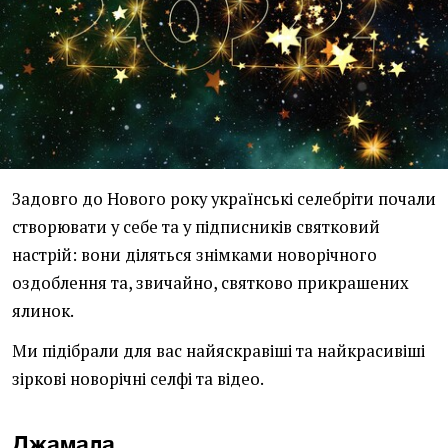
Задовго до Нового року українські селебріти почали
створювати у себе та у підписників святковий
настрій: вони діляться знімками новорічного
оздоблення та, звичайно, святково прикрашених
ялинок.
Ми підібрали для вас найяскравіші та найкрасивіші
зіркові новорічні селфі та відео.
Джамала