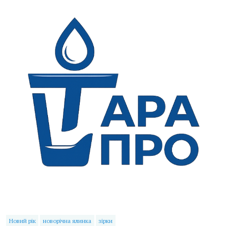
Новий рік
новорічна ялинка
зірки