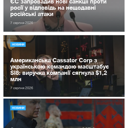
ЄС запровадив нові санкції проти
росії у відповідь на нещодавні
російські атаки
7 серпня 2026
НОВИНИ
Американська Cassator Corp з
українською командою масштабує
SI8: виручка компанії сягнула $1,2
млн
7 серпня 2026
НОВИНИ