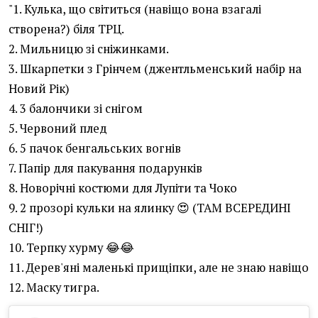
"1. Кулька, що світиться (навіщо вона взагалі
створена?) біля ТРЦ.
2. Мильницю зі сніжинками.
3. Шкарпетки з Грінчем (джентльменський набір на
Новий Рік)
4. 3 балончики зі снігом
5. Червоний плед
6. 5 пачок бенгальських вогнів
7. Папір для пакування подарунків
8. Новорічні костюми для Лупіти та Чоко
9. 2 прозорі кульки на ялинку 😍 (ТАМ ВСЕРЕДИНІ
СНІГ!)
10. Терпку хурму 😂😂
11. Дерев'яні маленькі прищіпки, але не знаю навіщо
12. Маску тигра.