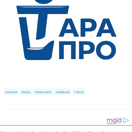
поради
шкіра
очищення
лайфхакі
город