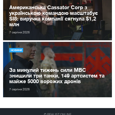
Американська Cassator Corp з
українською командою масштабує
SI8: виручка компанії сягнула $1,2
млн
7 серпня 2026
НОВИНИ
За минулий тижень сили МВС
знищили три танки, 149 артсистем та
майже 5000 ворожих дронів
7 серпня 2026
© REALIST.ONLINE