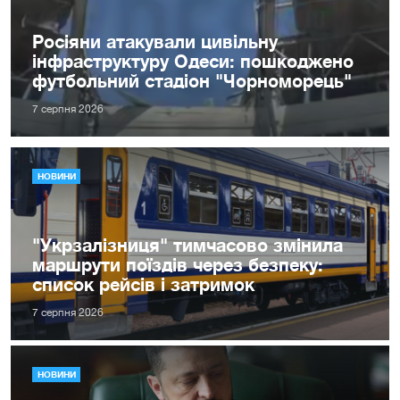
Росіяни атакували цивільну
інфраструктуру Одеси: пошкоджено
футбольний стадіон "Чорноморець"
7 серпня 2026
НОВИНИ
"Укрзалізниця" тимчасово змінила
маршрути поїздів через безпеку:
список рейсів і затримок
7 серпня 2026
НОВИНИ