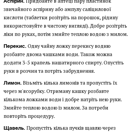
Придбайте в аптеці пару пластинок
Аспірин.
звичайного аспірину або ампулу саліцилової
кислоти (таблетки розітріть на порошок, рідину
використовуйте в чистому вигляді). Добре розітріть
ліки по руках, потім змийте теплою водою з милом.
Одну чайну ложку перекису водню
Перекис.
розбавте двома чашками води. Також можна
додати 3-5 крапель нашатирного спирту. Опустіть
руки в розчин та потріть забруднення.
Візьміть кілька лимонів та пропустіть їх
Лимон.
через м'ясорубку. Отриману кашку розбавте
кількома ложками води і добре натріть нею руки.
Змийте теплою водою із милом. За потреби
повторіть процедуру.
Пропустіть кілька пучків щавлю через
Щавель.