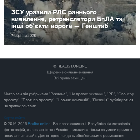
ЗСУ уразили РЛС раннього
виявлення, ретранслятори БпЛА та
інші об'єкти ворога — Генштаб
7 серпня 2026
© REALIST.ONLINE
Щоденне онлайн-видання
Всі права захищені
Матеріали під рубриками "Реклама", "На правах реклами", "PR", "Спонсор
проекту", "Партнер проекту", "Новини компаній", "Позиція" публікуються
на правах реклами
Карта сайта
© 2016-2026
Realist.online
. Всі права захищені. Републікація матеріалів і
фотографій, які є власністю «Реаліст», можлива тільки за умови прямого
посилання на сайт. Для інтернет-видань обов'язковим є розміщення