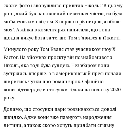
схоже фото і зворушливо привітав Ніколь: "В цьому
році, який був наповнений невизначеністю, ти була
моїм сяючим світлом. З першою річницею, любове
моя". А жінка в коментарях написала, що вона
щодня дякує Бога за те. що Том з'явився в її житті.
Минулого року Том Еванс став учасником шоу X
Factor. На зйомках проєкту він познайомився з
Ніколь, яка тоді була суддею. Незабаром вони
зустрілись вперше, а в американській пресі почали
ширитись чутки про роман зірок. Офіційно
вони підтвердили стосунки тільки на початку 2020
року.
Додамо, що стосунки пари розвиваються доволі
швидко. Адже вони вже планують народження
дитини, а також скоро хочуть придбати спільну