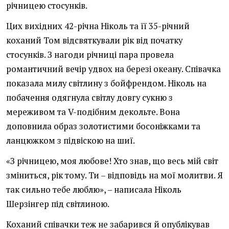
річницею стосунків.
Цих вихідних 42-річна Ніколь та її 35-річний
коханий Том відсвяткували рік від початку
стосунків. З нагоди річниці пара провела
романтичний вечір удвох на березі океану. Співачка
показала милу світлину з бойфрендом. Ніколь на
побачення одягнула світлу довгу сукню з
мереживом та V-подібним декольте. Вона
доповнила образ золотистими босоніжками та
ланцюжком з підвіскою на шиї.
«З річницею, моя любове! Хто знав, що весь мій світ
зміниться, рік тому. Ти – відповідь на мої молитви. Я
так сильно тебе люблю», – написала Ніколь
Шерзінгер під світлиною.
Коханий співачки теж не забарився й опублікував