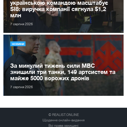
українською командою масштабує
SI8: виручка компанії сягнула $1,2
млн
7 серпня 2026
НОВИНИ
За минулий тижень сили МВС
знищили три танки, 149 артсистем та
майже 5000 ворожих дронів
7 серпня 2026
© REALIST.ONLINE
Щоденне онлайн-видання
Всі права захищені