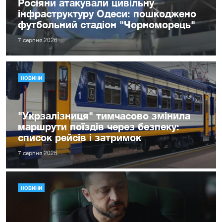
Росіяни атакували цивільну
інфраструктуру Одеси: пошкоджено
футбольний стадіон "Чорноморець"
7 серпня 2026
НОВИНИ
"Укрзалізниця" тимчасово змінила
маршрути поїздів через безпеку:
список рейсів і затримок
7 серпня 2026
НОВИНИ