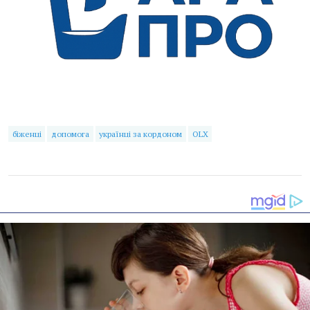
біженці
допомога
українці за кордоном
OLX