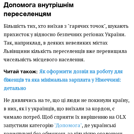
Допомога внутрішнім
переселенцям
Більшість тих, хто виїхав з "гарячих точок", шукають
прихисток у відносно безпечних регіонах України.
Так, наприклад, в деяких невеликих містах
Львівщини кількість переселенців вже перевищила
чисельність місцевого населення.
Як оформити дозвіл на роботу для
Читай також:
біженців та яка мінімальна зарплата у Німеччині:
детально
Не дивлячись на те, що ці люди не покинули країну,
в них, як і у українців, що виїхали за кордон, є
чимало потреб. Щоб сприяти їх вирішенню на OLX
запустили категорію
"Допомога"
, де українські
користувачі без обмежень за кількістю оголошень