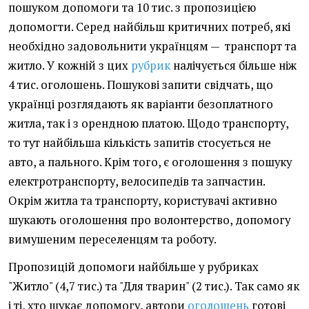
пошуком допомоги та 10 тис. з пропозицією
допомогти. Серед найбільш критичних потреб, які
необхідно задовольнити українцям — транспорт та
житло. У кожній з цих
рубрик
налічується більше ніж
4 тис. оголошень. Пошукові запити свідчать, що
українці розглядають як варіанти безоплатного
житла, так і з орендною платою. Щодо транспорту,
то тут найбільша кількість запитів стосується не
авто, а пального. Крім того, є оголошення з пошуку
електротранспорту, велосипедів та запчастин.
Окрім житла та транспорту, користувачі активно
шукають оголошення про волонтерство, допомогу
вимушеним переселенцям та роботу.
Пропозицій допомоги найбільше у рубриках
"Житло" (4,7 тис.) та "Для тварин" (2 тис.). Так само як
і ті, хто шукає допомогу, автори
оголошень
готові