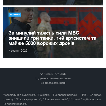
НОВИНИ
За минулий тижень сили МВС
знищили три танки, 149 артсистем та
майже 5000 ворожих дронів
7 серпня 2026
© REALIST.ONLINE
Щоденне онлайн-видання
Всі права захищені
Матеріали під рубриками "Реклама", "На правах реклами", "PR", "Спонсор
проекту", "Партнер проекту", "Новини компаній", "Позиція" публікуються
на правах реклами