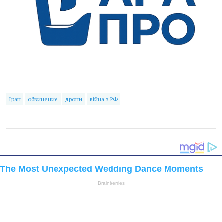
Іран
обвинение
дрони
війна з РФ