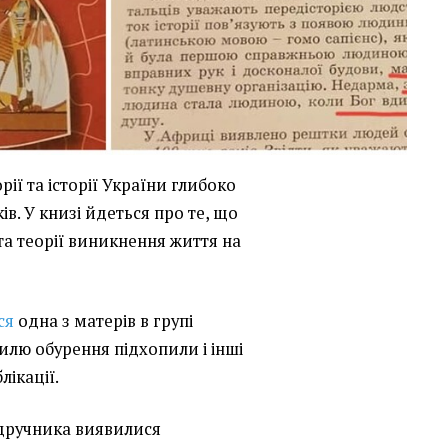
рії та історії України глибоко
ів. У книзі йдеться про те, що
та теорії виникнення життя на
ся
одна з матерів в групі
вилю обурення підхопили і інші
лікації.
дручника виявилися