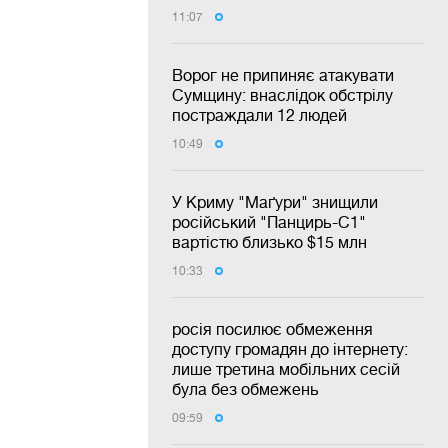
11:07
Ворог не припиняє атакувати
Сумщину: внаслідок обстрілу
постраждали 12 людей
10:49
У Криму "Маґури" знищили
російський "Панцирь-С1"
вартістю близько $15 млн
10:33
росія посилює обмеження
доступу громадян до інтернету:
лише третина мобільних сесій
була без обмежень
09:59