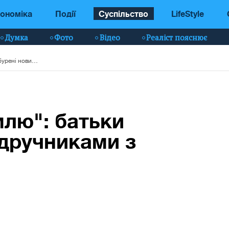
ономіка
Події
Суспільство
LifeStyle
Думка
Фото
Відео
Реаліст пояснює
"І створив Бог землю": батьки обурені новими підручниками з історії
млю": батьки
ідручниками з