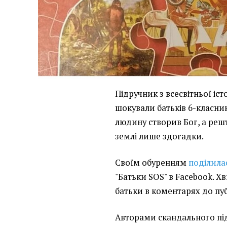
Підручник з всесвітньої істо
шокували батьків 6-класник
людину створив Бог, а реш
землі лише здогадки.
Своїм обуренням
поділила
"Батьки SOS" в Facebook. Х
батьки в коментарях до пуб
Авторами скандального пі