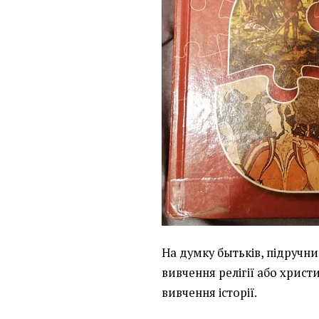
На думку бытьків, підручни
вивчення релігії або христ
вивчення історії.