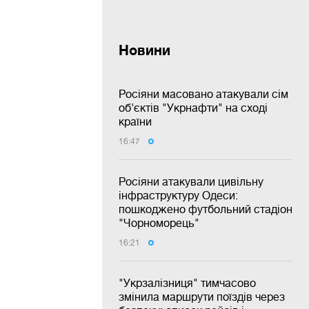
Новини
Росіяни масовано атакували сім
об'єктів "Укрнафти" на сході
країни
16:47
Росіяни атакували цивільну
інфраструктуру Одеси:
пошкоджено футбольний стадіон
"Чорноморець"
16:21
"Укрзалізниця" тимчасово
змінила маршрути поїздів через