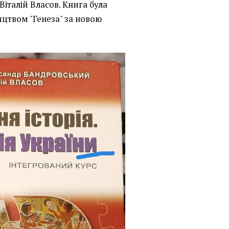
італій Власов. Книга була
ицтвом "Генеза" за новою