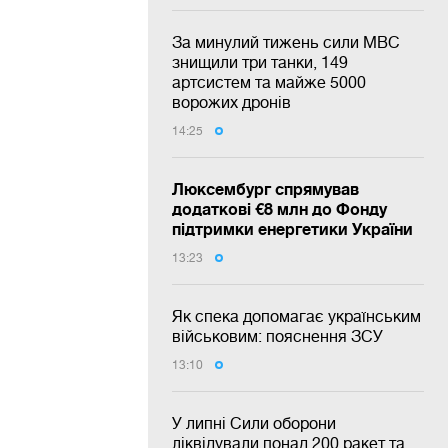
За минулий тижень сили МВС
знищили три танки, 149
артсистем та майже 5000
ворожих дронів
14:25
Люксембург спрямував
додаткові €8 млн до Фонду
підтримки енергетики України
13:23
Як спека допомагає українським
військовим: пояснення ЗСУ
13:10
У липні Сили оборони
ліквідували понад 200 ракет та