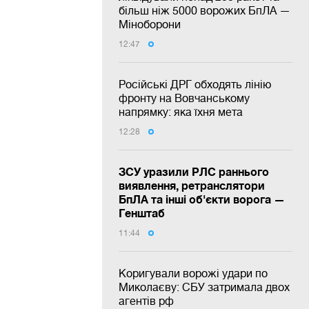
більш ніж 5000 ворожих БпЛА —
Міноборони
12:47
Російські ДРГ обходять лінію
фронту на Вовчанському
напрямку: яка їхня мета
12:28
ЗСУ уразили РЛС раннього
виявлення, ретранслятори
БпЛА та інші об'єкти ворога —
Генштаб
11:44
Коригували ворожі удари по
Миколаєву: СБУ затримала двох
агентів рф