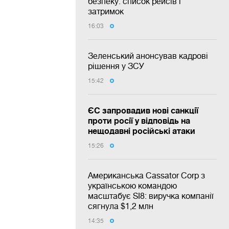
безпеку: список рейсів і
затримок
16:03
Зеленський анонсував кадрові
рішення у ЗСУ
15:42
ЄС запровадив нові санкції
проти росії у відповідь на
нещодавні російські атаки
15:26
Американська Cassator Corp з
українською командою
масштабує SI8: виручка компанії
сягнула $1,2 млн
14:35