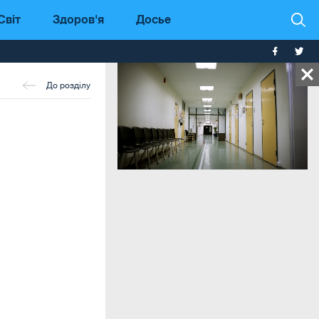
Світ
Здоров'я
Досье
До розділу