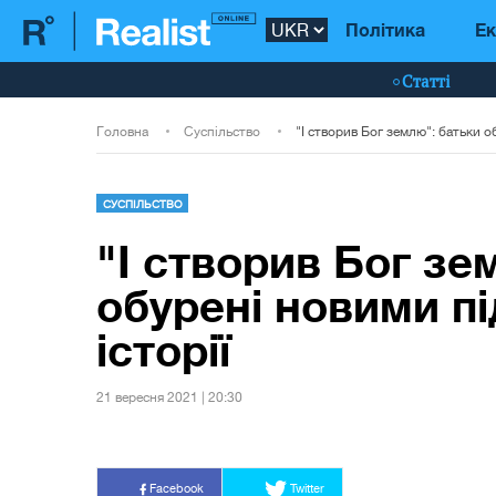
Політика
Ек
Статті
Головна
Суспільство
СУСПІЛЬСТВО
"І створив Бог зе
обурені новими п
історії
21 вересня 2021 | 20:30
Facebook
Twitter