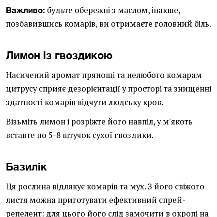
будьте обережні з маслом, інакше,
Важливо:
позбавившись комарів, ви отримаєте головний біль.
Лимон із гвоздикою
Насичений аромат прянощі та нелюбого комарам
цитрусу сприяє дезорієнтації у просторі та знищенні
здатності комарів відчути людську кров.
Візьміть лимон і розріжте його навпіл, у м'якоть
вставте по 5-8 штучок сухої гвоздики.
Базилік
Ця рослина відлякує комарів та мух. З його свіжого
листя можна приготувати ефективний спрей-
репелент: для цього його слід замочити в окропі на