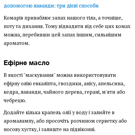
допомогою лаванди: три дієві способи
Комарів приваблює запах нашого тіла, а точніше,
поту та дихання. Тому відвадити від себе цих комах
можна, перебивши цей запах іншим, сильнішим
ароматом.
Ефірне масло
В якості "маскування" можна використовувати
ефірну олію евкаліпта, гвоздики, анісу, апельсина,
кедра, лаванди, чайного дерева, герані, м'яти або
чебрецю.
Додайте кілька крапель олії у воду і залийте в
аромалампу, або просочіть розчином серветку або
носову хустку, і залиште на підвіконні.