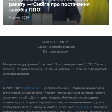
ракету — Сибіга про постачання
засобів ППО
6 серпня 2026
© REALIST.ONLINE
Щоденне онлайн-видання
Всі права захищені
Матеріали під рубриками "Реклама", "На правах реклами", "PR", "Спонсор
проекту", "Партнер проекту", "Новини компаній", "Позиція" публікуються
на правах реклами
Карта сайта
© 2016-2026
Realist.online
. Всі права захищені. Републікація матеріалів і
фотографій, які є власністю «Реаліст», можлива тільки за умови прямого
посилання на сайт. Для інтернет-видань обов'язковим є розміщення
прямим, відкритим для пошукових систем, посилання не нижче другого
абзацу на конкретну новину чи статтю на веб-сайт
realist.online
. Передрук,
відтворення та / або розповсюдження інформації, що містить посилання на