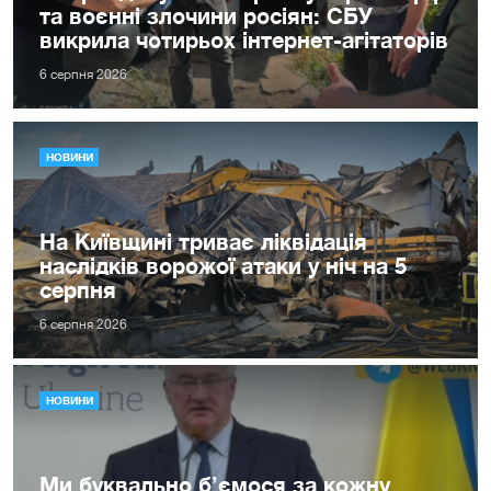
та воєнні злочини росіян: СБУ
викрила чотирьох інтернет-агітаторів
6 серпня 2026
НОВИНИ
На Київщині триває ліквідація
наслідків ворожої атаки у ніч на 5
серпня
6 серпня 2026
НОВИНИ
Ми буквально б’ємося за кожну