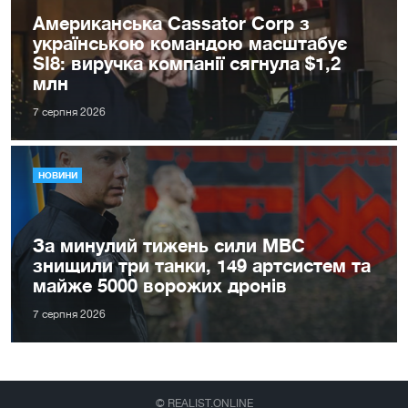
Американська Cassator Corp з
українською командою масштабує
SI8: виручка компанії сягнула $1,2
млн
7 серпня 2026
НОВИНИ
За минулий тижень сили МВС
знищили три танки, 149 артсистем та
майже 5000 ворожих дронів
7 серпня 2026
© REALIST.ONLINE