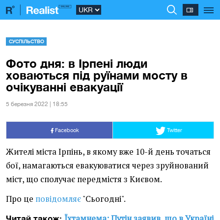
СУСПІЛЬСТВО
Фото дня: в Ірпені люди
ховаються під руїнами мосту в
очікуванні евакуації
5 березня 2022 | 18:55
Facebook
Twitter
Жителі міста Ірпінь, в якому вже 10-й день точаться
бої, намагаються евакуюватися через зруйнований
міст, що сполучає передмістя з Києвом.
Про це
повідомляє
"Сьогодні".
Їхтамнема: Путін заявив, що в Україні
Читай також: