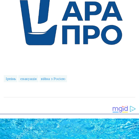
Ірпінь
евакуація
війна з Росією