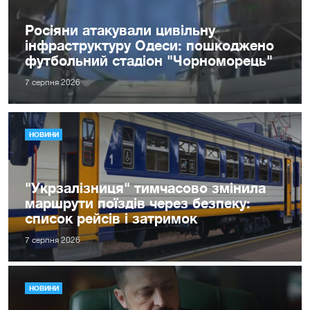
Росіяни атакували цивільну
інфраструктуру Одеси: пошкоджено
футбольний стадіон "Чорноморець"
7 серпня 2026
НОВИНИ
"Укрзалізниця" тимчасово змінила
маршрути поїздів через безпеку:
список рейсів і затримок
7 серпня 2026
НОВИНИ