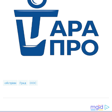
обстріли
Град
ООС