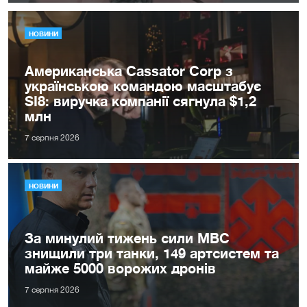
НОВИНИ
Американська Cassator Corp з
українською командою масштабує
SI8: виручка компанії сягнула $1,2
млн
7 серпня 2026
НОВИНИ
За минулий тижень сили МВС
знищили три танки, 149 артсистем та
майже 5000 ворожих дронів
7 серпня 2026