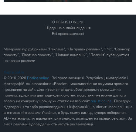
© REALIST.ONLINE
Щоденне онлайн-видання
Всі права захищені
Матеріали під рубриками "Реклама", "На правах реклами", "PR", "Спонсор
проекту", "Партнер проекту", "Новини компаній", "Позиція" публікуються
на правах реклами
Карта сайта
© 2016-2026
Realist.online
. Всі права захищені. Републікація матеріалів і
фотографій, які є власністю «Реаліст», можлива тільки за умови прямого
посилання на сайт. Для інтернет-видань обов'язковим є розміщення
прямим, відкритим для пошукових систем, посилання не нижче другого
абзацу на конкретну новину чи статтю на веб-сайт
realist.online
. Передрук,
відтворення та / або розповсюдження інформації, що містить посилання на
агентства «Інтерфакс-Україна», в будь-якому вигляді суворо заборонені.
AD - матеріали, які відзначені цим знаком, розміщені на правах реклами. За
зміст реклами відповідальність несуть рекламодавці.