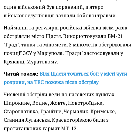
один військовий був поранений, п'ятеро
військовослужбовців зазнали бойової травми.
Найманці та регулярні російські війська вісім разів
обстріляли місто Щастя. Використовували БМ-21
"Град", танки та міномети. З мінометів обстрілювали
позиції ЗСУ у Маріуполя. "Гради" застосовували у
Кряківці, Муратовому.
Біля Щастя точаться бої: у місті чути
Читай також:
розриви, на ТЕС пожежа після обстрілу
Численні обстріли вели по населених пунктах
Широкине, Водне, Жовте, Новотроїцьке,
Старогнатівка, Гранітне, Чермалик, Кримське,
Станиця Луганська. Красногорівкою били з
протитанкових гармат МТ-12.