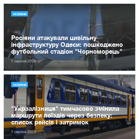
НОВИНИ
Росіяни атакували цивільну
інфраструктуру Одеси: пошкоджено
футбольний стадіон "Чорноморець"
7 серпня 2026
НОВИНИ
"Укрзалізниця" тимчасово змінила
маршрути поїздів через безпеку:
список рейсів і затримок
7 серпня 2026