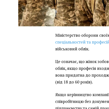
Міністерство оборони сво
спеціальностей та професі
військовий облік.
Це означає, що жінок зобов
облік, якщо професія входи
вона придатна до проходже
(від 18 до 60 років).
Якщо керівництво компанії
співробітницю без документ
підприємству та самій пра