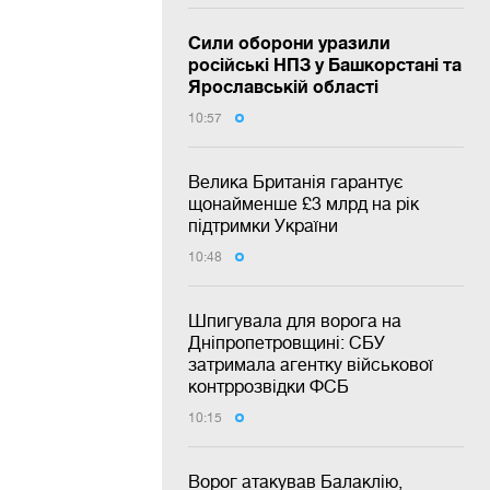
Сили оборони уразили
російські НПЗ у Башкорстані та
Ярославській області
10:57
Велика Британія гарантує
щонайменше £3 млрд на рік
підтримки України
10:48
Шпигувала для ворога на
Дніпропетровщині: СБУ
затримала агентку військової
контррозвідки ФСБ
10:15
Ворог атакував Балаклію,