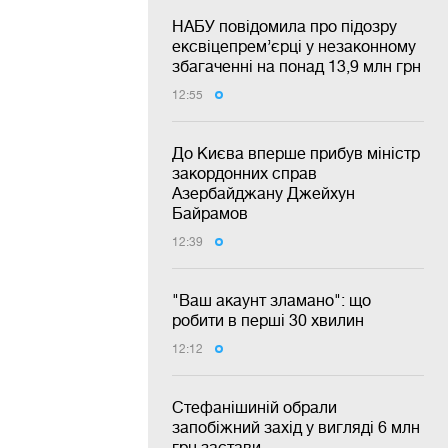
НАБУ повідомила про підозру
ексвіцепрем’єрці у незаконному
збагаченні на понад 13,9 млн грн
12:55
До Києва вперше прибув міністр
закордонних справ
Азербайджану Джейхун
Байрамов
12:39
"Ваш акаунт зламано": що
робити в перші 30 хвилин
12:12
Стефанішиній обрали
запобіжний захід у вигляді 6 млн
грн застави