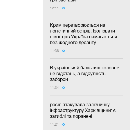
12:11
Крим перетворюється на
логістичний острів. Ізолювати
півострів Україна намагається
без жодного десанту
11:38
В українській балістиці головне
не відстань, а відсутність
заборон
11:34
росія атакувала залізничну
інфраструктуру Харківщини: є
загиблі та поранені
11:21