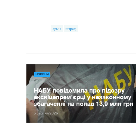
армія
штраф
НОВИНИ
НАБУ повідомила про підозру
ексвіцепрем’єрці у незаконному
збагаченні на понад 13,9 млн грн
6 серпня 2026