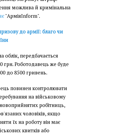
шення можлива й кримінальна
яє
"АрміяInform".
ризову до армії: благо чи
аїни
на облік, передбачається
00 грн. Роботодавець же буде
00 до 8500 гривень.
авець повинен контролювати
перебування на військовому
 новоприйнятих робітниць,
ов'язаних чоловіків, якщо
няти їх на роботу він має
йськових квитків або