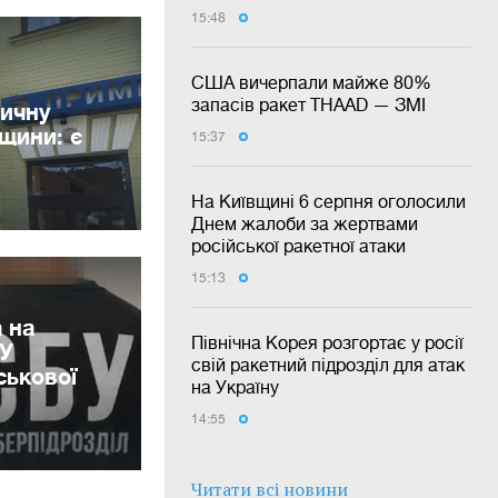
15:48
США вичерпали майже 80%
запасів ракет THAAD — ЗМІ
ничну
вщини: є
15:37
На Київщині 6 серпня оголосили
Днем жалоби за жертвами
російської ракетної атаки
15:13
 на
Північна Корея розгортає у росії
БУ
свій ракетний підрозділ для атак
ськової
на Україну
14:55
Читати всі новини