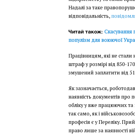
Надалі за таке правопору
відповідальність,
повідомл
Скасування п
Читай також:
популізм для воюючої Укр
Працівницям, які не стали 
штраф у розмірі від 850-17
змушений заплатити від 51
Як зазначається, роботод
наявність документів про 
обліку у вже працюючих та
так само, як і військовозоб
професія є у Переліку. Прий
право лише за наявності ві