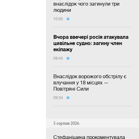
внаслідок чого загинули три
людини
10:05
Вчора ввечері росія атакувала
цивільне судно: загину член
екіпажу
09:45
Внаслідок ворожого обстрілу є
влучання у 18 місцях —
Повітряні Сили
09:34
5 серпня 2026
Стефанішина прокоментувала