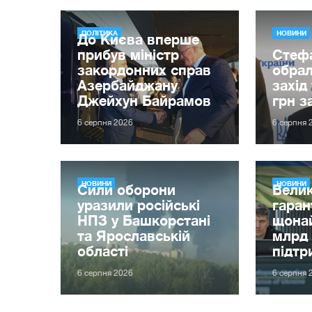
ПОЛІТИКА
НОВИНИ
До Києва вперше
прибув міністр
Стеф
закордонних справ
обрал
Азербайджану
захід
Джейхун Байрамов
грн з
6 серпня 2026
6 серпня 
НОВИНИ
НОВИНИ
Сили оборони
Велик
уразили російські
гаран
НПЗ у Башкорстані
щона
та Ярославській
млрд 
області
підтр
6 серпня 2026
6 серпня 