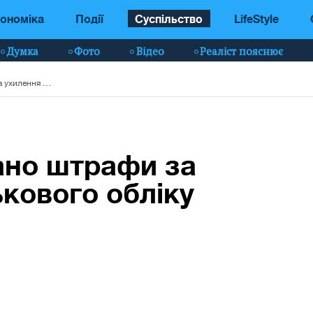
ономіка
Події
Суспільство
LifeStyle
Думка
Фото
Відео
Реаліст пояснює
До 8500 грн: названо штрафи за ухилення від військового обліку
вано штрафи за
ькового обліку