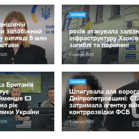
НОВИНИ
анішиній
и запобіжний
росія атакувала заліз
 у вигляді 6 млн
інфраструктуру Харкі
астави
загиблі та поранені
2026
6 серпня 2026
НОВИНИ
а Британія
тує
Шпигувала для ворога
йменше £3
Дніпропетровщині: С
на рік
затримала агентку вій
имки України
контррозвідки ФСБ
2026
6 серпня 2026