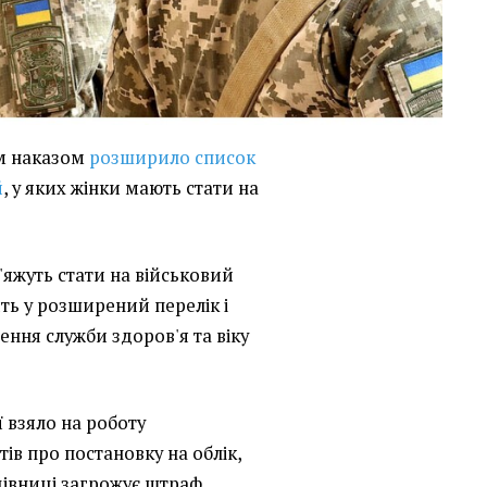
їм наказом
розширило список
й
, у яких жінки мають стати на
'яжуть стати на військовий
ть у розширений перелік і
ння служби здоров'я та віку
 взяло на роботу
ів про постановку на облік,
цівниці загрожує штраф.