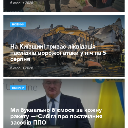
6 серпня 2026
НОВИНИ
На Київщині триває ліквідація
наслідків ворожої атаки у ніч на 5
серпня
6 серпня 2026
НОВИНИ
Ми буквально б’ємося за кожну
ракету — Сибіга про постачання
засобів ППО