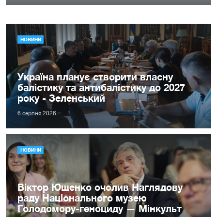
НОВИНИ
Україна планує створити власну
балістику та антибалістику до 2027
року - Зеленський
6 серпня 2026
НОВИНИ
Віктор Ющенко очолив Наглядову
раду Національного музею
Голодомору-геноциду — Мінкульт