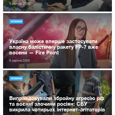
6 серпня 2026
НОВИНИ
Україна може вперше застосувати
власну балістичну ракету FP-7 вже
восени — Fire Point
6 серпня 2026
НОВИНИ
Виправдовували збройну агресію рф
та воєнні злочини росіян: СБУ
викрила чотирьох інтернет-агітаторів