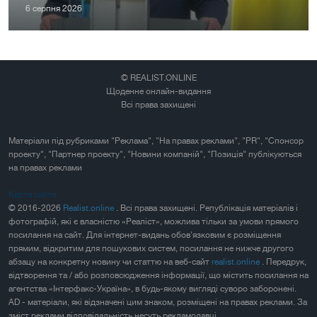
6 серпня 2026
© REALIST.ONLINE
Щоденне онлайн-видання
Всі права захищені
Матеріали під рубриками "Реклама", "На правах реклами", "PR", "Спонсор
проекту", "Партнер проекту", "Новини компаній", "Позиція" публікуються
на правах реклами
Карта сайта
© 2016-2026
Realist.online
. Всі права захищені. Републікація матеріалів і
фотографій, які є власністю «Реаліст», можлива тільки за умови прямого
посилання на сайт. Для інтернет-видань обов'язковим є розміщення
прямим, відкритим для пошукових систем, посилання не нижче другого
абзацу на конкретну новину чи статтю на веб-сайт
realist.online
. Передрук,
відтворення та / або розповсюдження інформації, що містить посилання на
агентства «Інтерфакс-Україна», в будь-якому вигляді суворо заборонені.
AD - матеріали, які відзначені цим знаком, розміщені на правах реклами. За
зміст реклами відповідальність несуть рекламодавці.