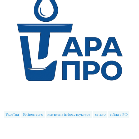
Україна
Київенерго
критична інфраструктура
світло
війна з РФ