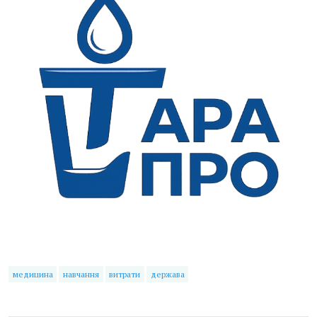
медицина
навчання
витрати
держава