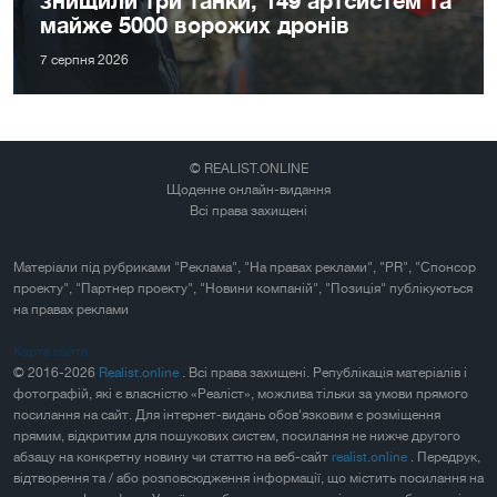
майже 5000 ворожих дронів
7 серпня 2026
© REALIST.ONLINE
Щоденне онлайн-видання
Всі права захищені
Матеріали під рубриками "Реклама", "На правах реклами", "PR", "Спонсор
проекту", "Партнер проекту", "Новини компаній", "Позиція" публікуються
на правах реклами
Карта сайта
© 2016-2026
Realist.online
. Всі права захищені. Републікація матеріалів і
фотографій, які є власністю «Реаліст», можлива тільки за умови прямого
посилання на сайт. Для інтернет-видань обов'язковим є розміщення
прямим, відкритим для пошукових систем, посилання не нижче другого
абзацу на конкретну новину чи статтю на веб-сайт
realist.online
. Передрук,
відтворення та / або розповсюдження інформації, що містить посилання на