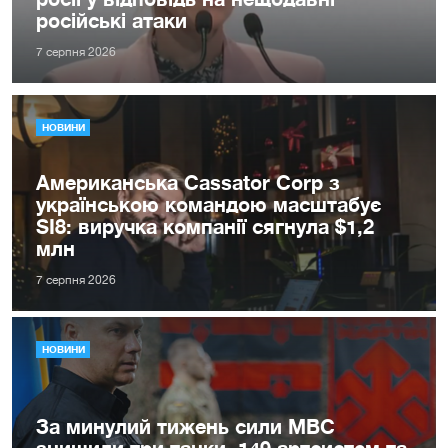
російські атаки
7 серпня 2026
НОВИНИ
Американська Cassator Corp з
українською командою масштабує
SI8: виручка компанії сягнула $1,2
млн
7 серпня 2026
НОВИНИ
За минулий тижень сили МВС
знищили три танки, 149 артсистем та