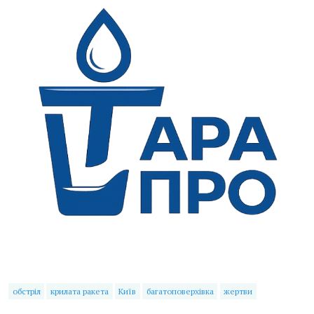
обстріл
крилата ракета
Київ
багатоповерхівка
жертви