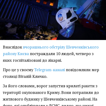
Внаслідок
вчорашнього обстрілу Шевченківського
району Києва
постраждали 10 людей, четверо з
яких госпіталізовані до лікарні.
Про це у своєму
Telegram-каналі
повідомляли мер
столиці Віталій Кличко.
За його словами, ворог запустив крилаті ракети з
території окупованого Криму. Вони потрапили до
житлового будинку у Шевченківському районі. На
фото, які опублікували у ДСНС, видно, що нижні