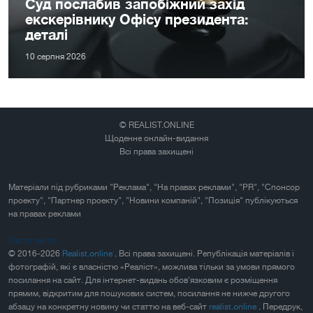
Суд послабив запобіжний захід
екскерівнику Офісу президента:
деталі
10 серпня 2026
© REALIST.ONLINE
Щоденне онлайн-видання
Всі права захищені
Матеріали під рубриками "Реклама", "На правах реклами", "PR", "Спонсор
проекту", "Партнер проекту", "Новини компаній", "Позиція" публікуються
на правах реклами
Карта сайта
© 2016-2026
Realist.online
. Всі права захищені. Републікація матеріалів і
фотографій, які є власністю «Реаліст», можлива тільки за умови прямого
посилання на сайт. Для інтернет-видань обов'язковим є розміщення
прямим, відкритим для пошукових систем, посилання не нижче другого
абзацу на конкретну новину чи статтю на веб-сайт
realist.online
. Передрук,