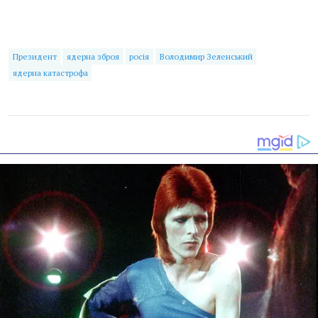
Президент
ядерна зброя
росія
Володимир Зеленський
ядерна катастрофа