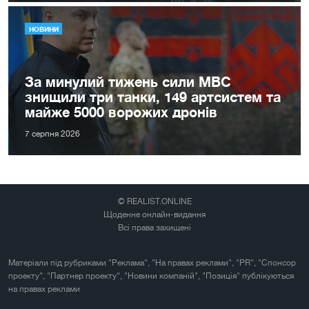
НОВИНИ
За минулий тижень сили МВС
знищили три танки, 149 артсистем та
майже 5000 ворожих дронів
7 серпня 2026
© REALIST.ONLINE
Щоденне онлайн-видання
Всі права захищені
Матеріали під рубриками "Реклама", "На правах реклами", "PR", "Спонсор
проекту", "Партнер проекту", "Новини компаній", "Позиція" публікуються
на правах реклами