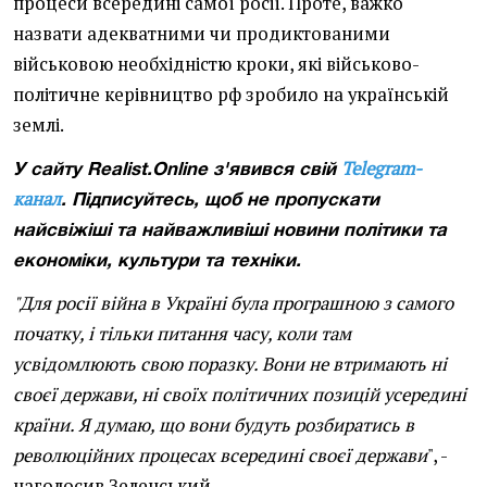
процеси всередині самої росії. Проте, важко
назвати адекватними чи продиктованими
військовою необхідністю кроки, які військово-
політичне керівництво рф зробило на українській
землі.
Telegram-
У сайту Realist.Online з'явився свій
канал
. Підписуйтесь, щоб не пропускати
найсвіжіші та найважливіші новини політики та
економіки, культури та техніки.
"Для росії війна в Україні була програшною з самого
початку, і тільки питання часу, коли там
усвідомлюють свою поразку. Вони не втримають ні
своєї держави, ні своїх політичних позицій усередині
країни. Я думаю, що вони будуть розбиратись в
революційних процесах всередині своєї держави
", -
наголосив Зеленський.