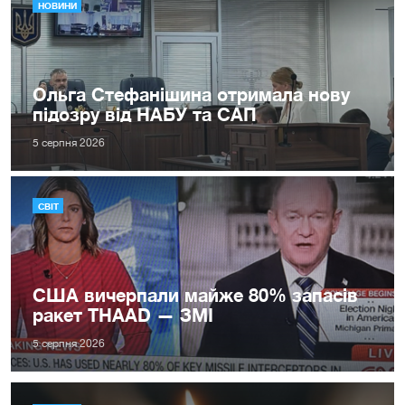
НОВИНИ
Ольга Стефанішина отримала нову
підозру від НАБУ та САП
5 серпня 2026
СВІТ
США вичерпали майже 80% запасів
ракет THAAD — ЗМІ
5 серпня 2026