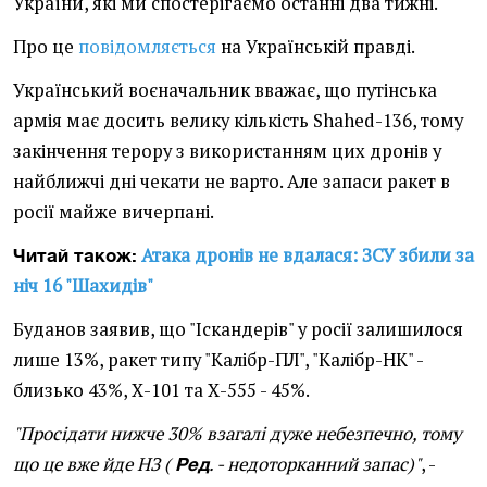
України, які ми спостерігаємо останні два тижні.
Про це
повідомляється
на Українській правді.
Український воєначальник вважає, що путінська
армія має досить велику кількість Shahed-136, тому
закінчення терору з використанням цих дронів у
найближчі дні чекати не варто. Але запаси ракет в
росії майже вичерпані.
Атака дронів не вдалася: ЗСУ збили за
Читай також:
ніч 16 "Шахидів"
Буданов заявив, що "Іскандерів" у росії залишилося
лише 13%, ракет типу "Калібр-ПЛ", "Калібр-НК" -
близько 43%, Х-101 та Х-555 - 45%.
"Просідати нижче 30% взагалі дуже небезпечно, тому
що це вже йде НЗ (
. - недоторканний запас)"
, -
Ред