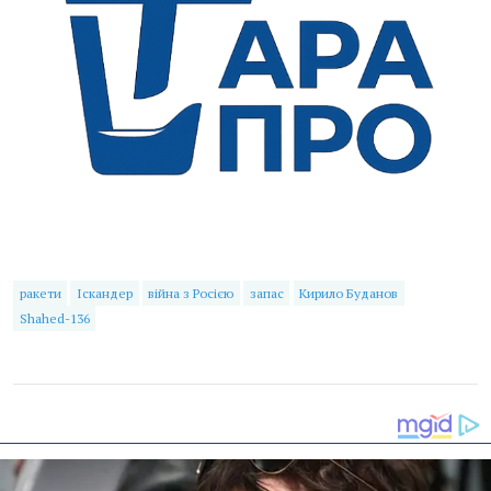
ракети
Іскандер
війна з Росією
запас
Кирило Буданов
Shahed-136