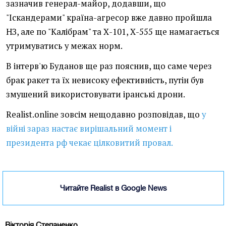
зазначив генерал-майор, додавши, що
"Іскандерами" країна-агресор вже давно пройшла
НЗ, але по "Калібрам" та Х-101, Х-555 ще намагається
утримуватись у межах норм.
В інтерв'ю Буданов ще раз пояснив, що саме через
брак ракет та їх невисоку ефективність, путін був
змушений використовувати іранські дрони.
Realist.online зовсім нещодавно розповідав, що
у
війні зараз настає вирішальний момент і
президента рф чекає цілковитий провал.
Читайте Realist в Google News
Вікторія Степаненко