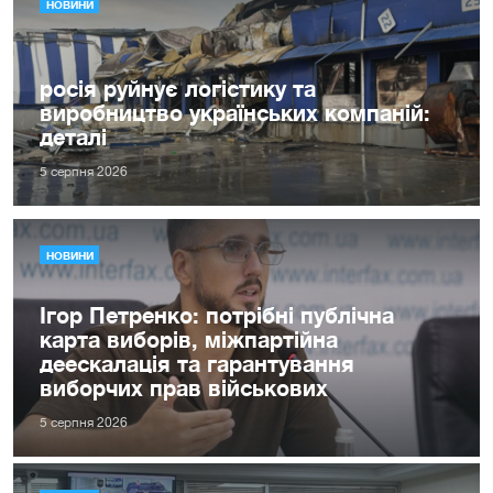
НОВИНИ
росія руйнує логістику та
виробництво українських компаній:
деталі
5 серпня 2026
НОВИНИ
Ігор Петренко: потрібні публічна
карта виборів, міжпартійна
деескалація та гарантування
виборчих прав військових
5 серпня 2026