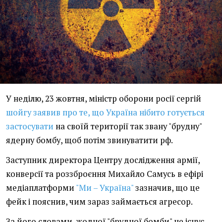
У неділю, 23 жовтня, міністр оборони росії сергій
шойгу заявив про те, що Україна нібито готується
застосувати
на своїй території так звану "брудну"
ядерну бомбу, щоб потім звинуватити рф.
Заступник директора Центру дослідження армії,
конверсії та роззброєння Михайло Самусь в ефірі
медіаплатформи
"Ми – Україна"
зазначив, що це
фейк і пояснив, чим зараз займається агресор.
За його словами, жодної "брудної бомби" не існує,