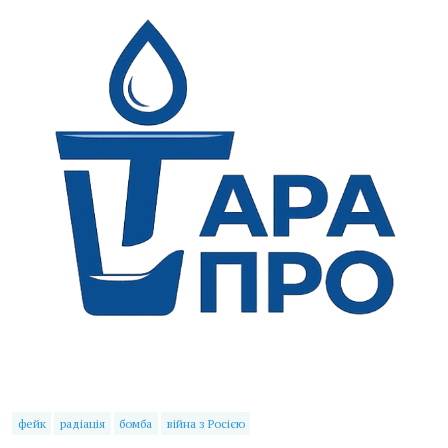
фейк
радіація
бомба
війна з Росією