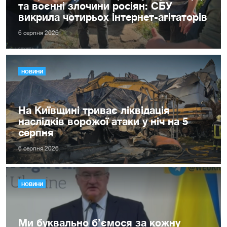
та воєнні злочини росіян: СБУ
викрила чотирьох інтернет-агітаторів
6 серпня 2026
НОВИНИ
На Київщині триває ліквідація
наслідків ворожої атаки у ніч на 5
серпня
6 серпня 2026
НОВИНИ
Ми буквально б’ємося за кожну