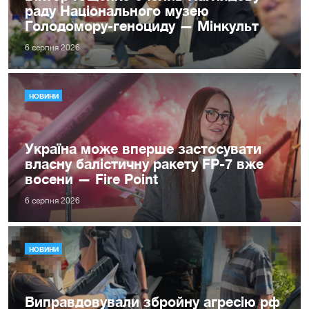
раду Національного музею
Голодомору-геноциду — Мінкульт
6 серпня 2026
НОВИНИ
Україна може вперше застосувати
власну балістичну ракету FP-7 вже
восени — Fire Point
6 серпня 2026
НОВИНИ
Виправдовували збройну агресію рф