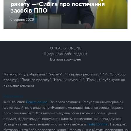
ракету — Сибіга про постачання
засобів ППО
6 серпня 2026
© REALIST.ONLINE
Щоденне онлайн-видання
Всі права захищені
Матеріали під рубриками "Реклама", "На правах реклами", "PR", "Спонсор
проекту", "Партнер проекту", "Новини компаній", "Позиція" публікуються
на правах реклами
Карта сайта
© 2016-2026
Realist.online
. Всі права захищені. Републікація матеріалів і
фотографій, які є власністю «Реаліст», можлива тільки за умови прямого
посилання на сайт. Для інтернет-видань обов'язковим є розміщення
прямим, відкритим для пошукових систем, посилання не нижче другого
абзацу на конкретну новину чи статтю на веб-сайт
realist.online
. Передрук,
відтворення та / або розповсюдження інформації, що містить посилання на