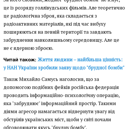
це із розряду голлівудських фільмів. Але теоретично
це радіологічна зброя, яка складається з
радіоактивних матеріалів, які під час вибуху
поширюються на певній території та завдають
забруднення навколишньому середовищу. Але це
не є ядерною зброєю.
Життя людини – найбільша цінність:
Читай також:
у НАН України зробили заяву щодо "брудної бомби"
Також Михайло Самусь наголосив, що за
допомогою подібних фейків російська федерація
проводить інформаційно-психологічну операцію,
яка "забруднює" інформаційний простір. Такими
діями агресор намагається відвернути увагу від
обстрілів українських міст, щоби у світі почали
обговорювати якусь "брудну бомбу".