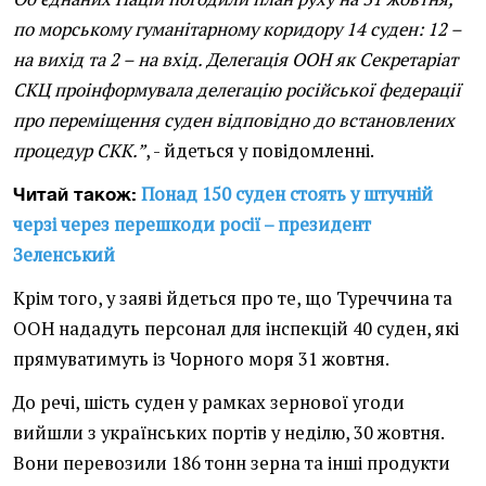
по морському гуманітарному коридору 14 суден: 12 –
на вихід та 2 – на вхід. Делегація ООН як Секретаріат
СКЦ проінформувала делегацію російської федерації
про переміщення суден відповідно до встановлених
процедур СКК.”
, - йдеться у повідомленні.
Понад 150 суден стоять у штучній
Читай також:
черзі через перешкоди росії – президент
Зеленський
Крім того, у заяві йдеться про те, що Туреччина та
ООН нададуть персонал для інспекцій 40 суден, які
прямуватимуть із Чорного моря 31 жовтня.
До речі, шість суден у рамках зернової угоди
вийшли з українських портів у неділю, 30 жовтня.
Вони перевозили 186 тонн зерна та інші продукти