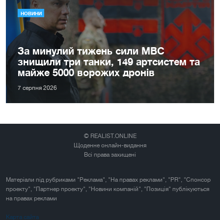
НОВИНИ
За минулий тижень сили МВС
знищили три танки, 149 артсистем та
майже 5000 ворожих дронів
7 серпня 2026
© REALIST.ONLINE
Щоденне онлайн-видання
Всі права захищені
Матеріали під рубриками "Реклама", "На правах реклами", "PR", "Спонсор
проекту", "Партнер проекту", "Новини компаній", "Позиція" публікуються
на правах реклами
Карта сайта