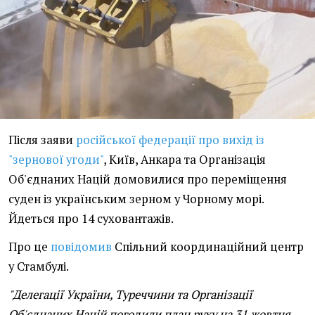
Після заяви
російської федерації про вихід із
"зернової угоди"
, Київ, Анкара та Організація
Об'єднаних Націй домовилися про переміщення
суден із українським зерном у Чорному морі.
Йдеться про 14 суховантажів.
Про це
повідомив
Спільний координаційний центр
у Стамбулі.
"Делегації України, Туреччини та Організації
Об'єднаних Націй погодили план руху на 31 жовтня,