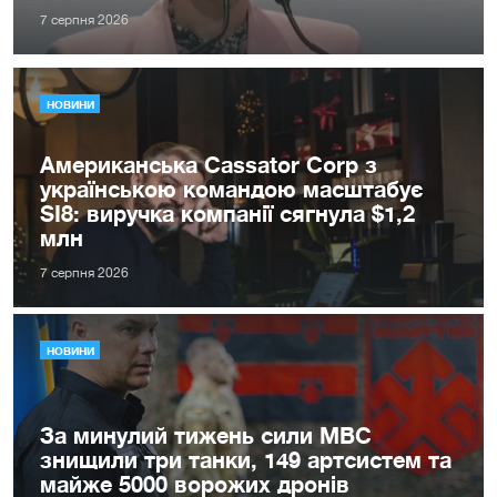
7 серпня 2026
НОВИНИ
Американська Cassator Corp з
українською командою масштабує
SI8: виручка компанії сягнула $1,2
млн
7 серпня 2026
НОВИНИ
За минулий тижень сили МВС
знищили три танки, 149 артсистем та
майже 5000 ворожих дронів