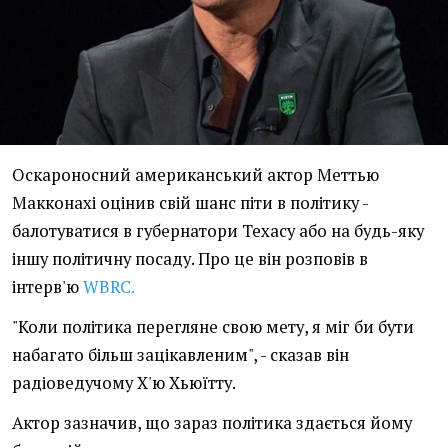
Оскароносний американський актор Меттью
Макконахі оцінив свій шанс піти в політику -
балотуватися в губернатори Техасу або на будь-яку
іншу політичну посаду. Про це він розповів в
інтерв'ю
WBRC.
"Коли політика перегляне свою мету, я міг би бути
набагато більш зацікавленим", - сказав він
радіоведучому Х'ю Хьюїтту.
Актор зазначив, що зараз політика здається йому