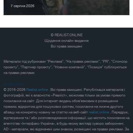
7 серпня 2026
© REALIST.ONLINE
Щоденне онлайн-видання
Всі права захищені
Матеріали під рубриками "Реклама", "На правах реклами", "PR", "Спонсор
проекту", "Партнер проекту", "Новини компаній", "Позиція" публікуються
на правах реклами
Карта сайта
© 2016-2026
Realist.online
. Всі права захищені. Републікація матеріалів і
фотографій, які є власністю «Реаліст», можлива тільки за умови прямого
посилання на сайт. Для інтернет-видань обов'язковим є розміщення
прямим, відкритим для пошукових систем, посилання не нижче другого
абзацу на конкретну новину чи статтю на веб-сайт
realist.online
. Передрук,
відтворення та / або розповсюдження інформації, що містить посилання на
агентства «Інтерфакс-Україна», в будь-якому вигляді суворо заборонені.
AD - матеріали, які відзначені цим знаком, розміщені на правах реклами. За