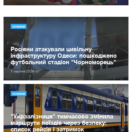
НОВИНИ
Росіяни атакували цивільну
інфраструктуру Одеси: пошкоджено
футбольний стадіон "Чорноморець"
7 серпня 2026
НОВИНИ
"Укрзалізниця" тимчасово змінила
маршрути поїздів через безпеку:
список рейсів і затримок