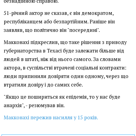
безнадійною справою.
51-річний актор не сказав, є він демократом,
республіканцем або безпартійним. Раніше він
заявляв, що політично він "посередині".
Макконахі підкреслив, що таке рішення з приводу
губернаторства в Техасі буде залежати більше від
людей в штаті, ніж від нього самого. За словами
актора, в суспільстві втрачені соціальні контракти:
люди припинили довіряти один одному, через що
втратили довіру і до самих себе.
"Якщо це пошириться як епідемія, то у нас буде
анархія", - резюмував він.
Макконахі пережив насилля у 15 років.