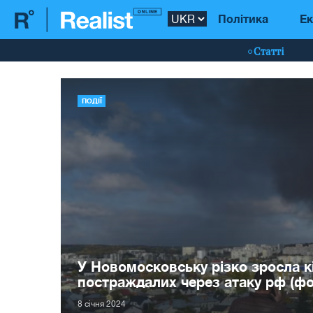
Політика
Ек
Статті
ПОДІЇ
У Новомосковську різко зросла к
постраждалих через атаку рф (фо
8 сiчня 2024