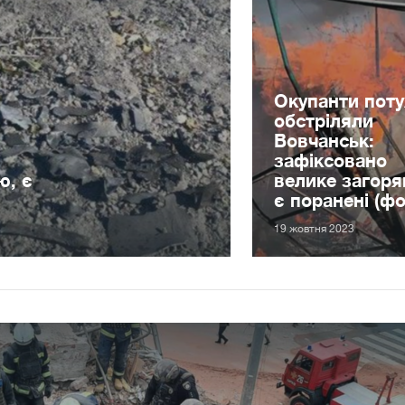
Окупанти пот
обстріляли
Вовчанськ:
зафіксовано
ю, є
велике загоря
є поранені (фо
19 жовтня 2023