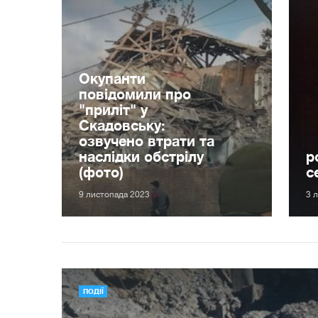
Окупанти
повідомили про
"приліт" у
Скадовську:
озвучено втрати та
наслідки обстрілу
р
(фото)
с
9 листопада 2023
3 
ПОДІЇ