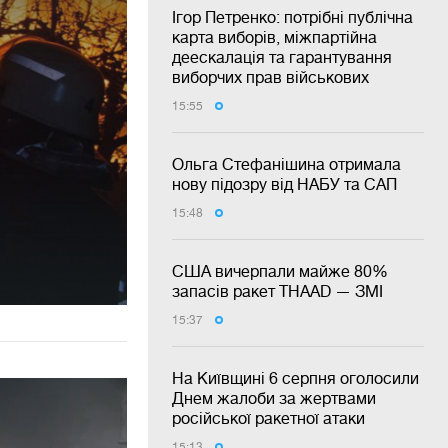
Ігор Петренко: потрібні публічна
карта виборів, міжпартійна
деескалація та гарантування
виборчих прав військових
15:55
Ольга Стефанішина отримала
нову підозру від НАБУ та САП
15:48
США вичерпали майже 80%
запасів ракет THAAD — ЗМІ
15:37
На Київщині 6 серпня оголосили
Днем жалоби за жертвами
російської ракетної атаки
15:13