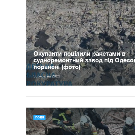
Окупанти поцілили ракетами в
судноремонтний завод під Одесо
поранені (фото)
30 жовтня 2023
ПОДІЇ