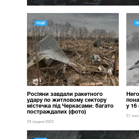
ПОДІЇ
ПО
Росіяни завдали ракетного
Него
удару по житловому сектору
пона
містечка під Черкасами: багато
у 16
постраждалих (фото)
27 лис
29 грудня 2023