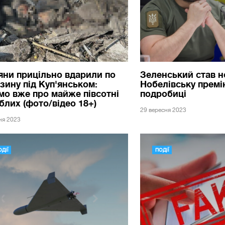
яни прицільно вдарили по
Зеленський став н
зину під Куп'янськом:
Нобелівську премі
мо вже про майже півсотні
подробиці
блих (фото/відео 18+)
29 вересня 2023
ня 2023
ДІЇ
ПОДІЇ