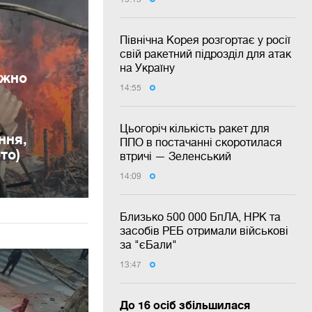
Північна Корея розгортає у росії
свій ракетний підрозділ для атак
на Україну
ужно
14:55
Цьогоріч кількість ракет для
ння,
ППО в постачанні скоротилася
то)
втричі — Зеленський
14:09
Близько 500 000 БпЛА, НРК та
засобів РЕБ отримали військові
за "єБали"
13:47
До 16 осіб збільшилася