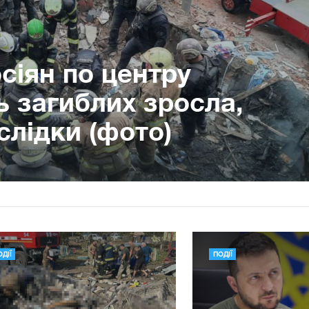
сіян по центру
ь загиблих зросла,
слідки (фото)
ДІЇ
ПОДІЇ