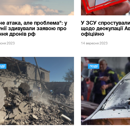
не атака, але проблема": у
У ЗСУ спростувал
нії здивували заявою про
щодо деокупації Ав
ння дронів рф
офіційно
есня 2023
14 вересня 2023
ДІЇ
ПОДІЇ