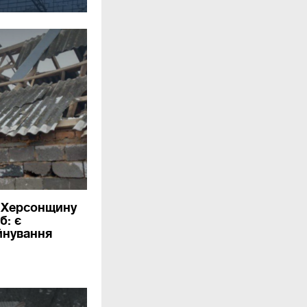
и Херсонщину
б: є
йнування