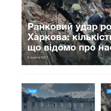
Ранковий удар ро
Харкова: кількіст
що відомо про на
6 жовтня 2023
ПОДІЇ
ПО