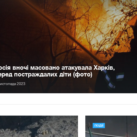
осія вночі масовано атакувала Харків,
еред постраждалих діти (фото)
листопада 2023
ПОДІЇ