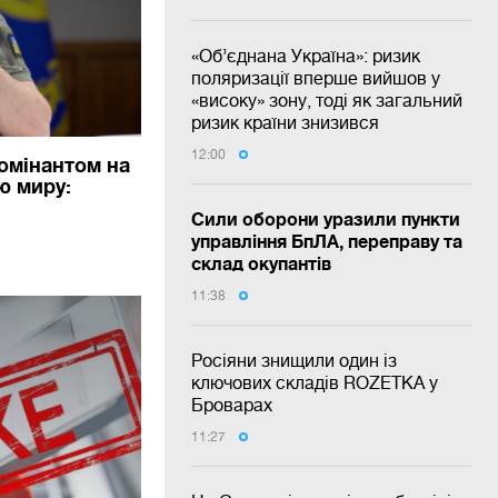
«Об’єднана Україна»: ризик
поляризації вперше вийшов у
«високу» зону, тоді як загальний
ризик країни знизився
12:00
омінантом на
ю миру:
Сили оборони уразили пункти
управління БпЛА, переправу та
склад окупантів
11:38
Росіяни знищили один із
ключових складів ROZETKA у
Броварах
11:27