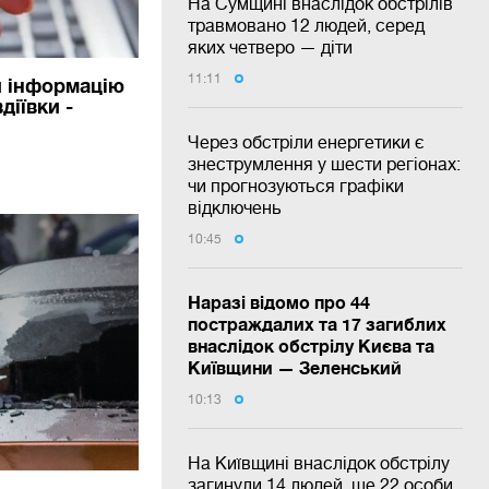
На Сумщині внаслідок обстрілів
травмовано 12 людей, серед
яких четверо — діти
11:11
и інформацію
діївки -
Через обстріли енергетики є
знеструмлення у шести регіонах:
чи прогнозуються графіки
відключень
10:45
Наразі відомо про 44
постраждалих та 17 загиблих
внаслідок обстрілу Києва та
Київщини — Зеленський
10:13
На Київщині внаслідок обстрілу
загинули 14 людей, ще 22 особи