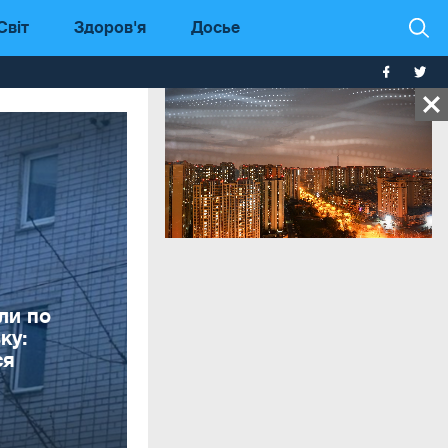
Світ
Здоров'я
Досье
ли по
ку:
ся