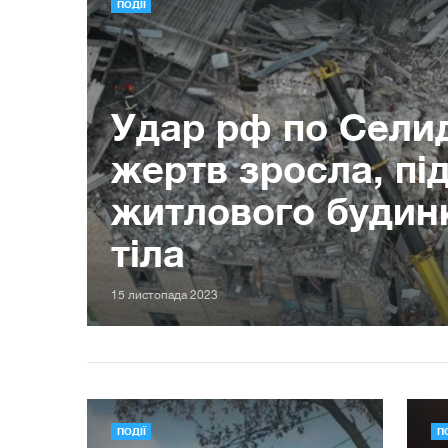
ПОДІЇ
Удар рф по Селид
жертв зросла, пі
житлового будин
тіла
15 листопада 2023
ПОДІЇ
П