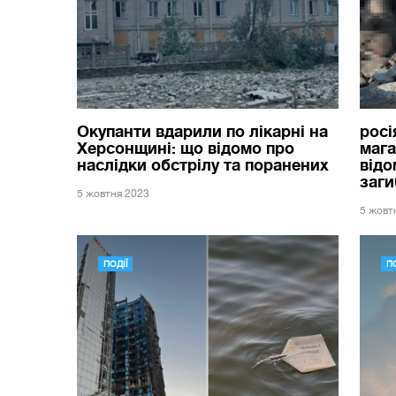
Окупанти вдарили по лікарні на
росі
Херсонщині: що відомо про
мага
наслідки обстрілу та поранених
відо
заги
5 жовтня 2023
5 жовт
ПОДІЇ
ПО