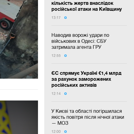
кількість жертв внаслідок
російської атаки на Київщину
13:17
Наводив ворожі удари по
військових в Одесі: СБУ
затримала агента ГРУ
12:55
ЄС спрямує Україні €1,4 млрд
за рахунок заморожених
російських активів
12:14
У Києві та області погіршилася
якість повітря після нічної атаки
— МОЗ
12:00