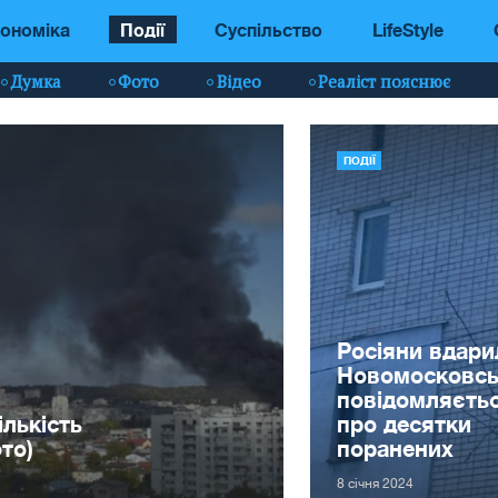
ономіка
Події
Суспільство
LifeStyle
Думка
Фото
Відео
Реаліст пояснює
ПОДІЇ
Росіяни вдари
Новомосковсь
повідомляєть
ількість
про десятки
то)
поранених
8 сiчня 2024