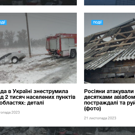
ДІЇ
ПОДІЇ
да в Україні знеструмила
Росіяни атакувал
д 2 тисяч населених пунктів
десятками авіабом
 областях: деталі
постраждалі та ру
(фото)
топада 2023
21 листопада 2023