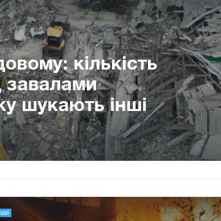
овому: кількість
д завалами
ку шукають інші
ОДІЇ