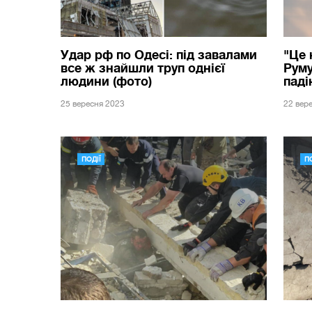
Удар рф по Одесі: під завалами
"Це 
все ж знайшли труп однієї
Руму
людини (фото)
паді
25 вересня 2023
22 вер
ПОДІЇ
ПО