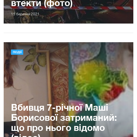
втекти (фото)
15 березня 2021
ПОДІЇ
Вбивця 7-річної Маші
Борисової затриманий:
що про нього відомо