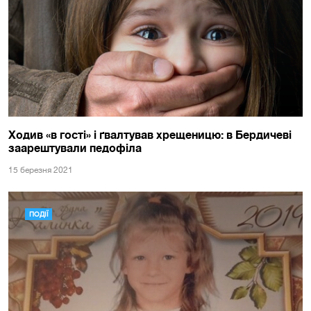
Ходив «в гості» і ґвалтував хрещеницю: в Бердичеві
заарештували педофіла
15 березня 2021
ПОДІЇ