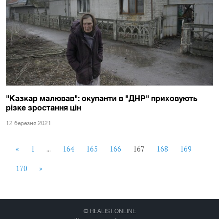
"Казкар малював": окупанти в "ДНР" приховують
різке зростання цін
12 березня 2021
«
1
...
164
165
166
167
168
169
170
»
© REALIST.ONLINE