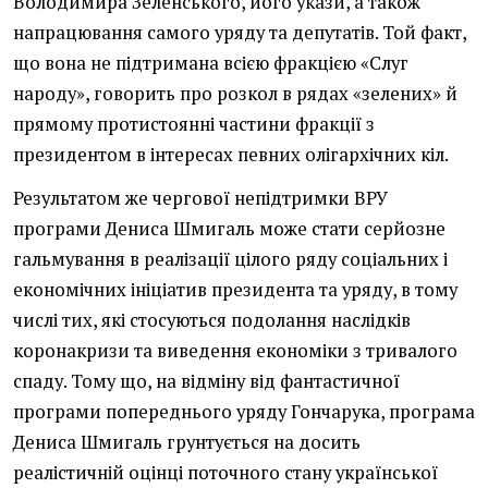
Володимира Зеленського, його укази, а також
напрацювання самого уряду та депутатів. Той факт,
що вона не підтримана всією фракцією «Слуг
народу», говорить про розкол в рядах «зелених» й
прямому протистоянні частини фракції з
президентом в інтересах певних олігархічних кіл.
Результатом же чергової непідтримки ВРУ
програми Дениса Шмигаль може стати серйозне
гальмування в реалізації цілого ряду соціальних і
економічних ініціатив президента та уряду, в тому
числі тих, які стосуються подолання наслідків
коронакризи та виведення економіки з тривалого
спаду. Тому що, на відміну від фантастичної
програми попереднього уряду Гончарука, програма
Дениса Шмигаль грунтується на досить
реалістичній оцінці поточного стану української