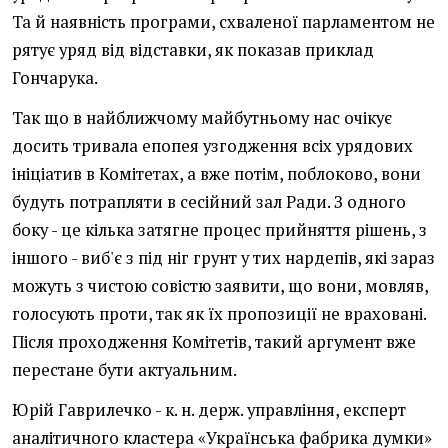
Та й наявність програми, схваленої парламентом не
рятує уряд від відставки, як показав приклад
Гончарука.
Так що в найближчому майбутньому нас очікує
досить тривала епопея узгодження всіх урядових
ініціатив в Комітетах, а вже потім, поблоково, вони
будуть потрапляти в сесійний зал Ради. З одного
боку - це кілька затягне процес прийняття рішень, з
іншого - виб'є з під ніг грунт у тих нардепів, які зараз
можуть з чистою совістю заявити, що вони, мовляв,
голосують проти, так як їх пропозиції не враховані.
Після проходження Комітетів, такий аргумент вже
перестане бути актуальним.
Юрій Гаврилечко - к. н. держ. управління, експерт
аналітичного кластера «Українська фабрика думки»