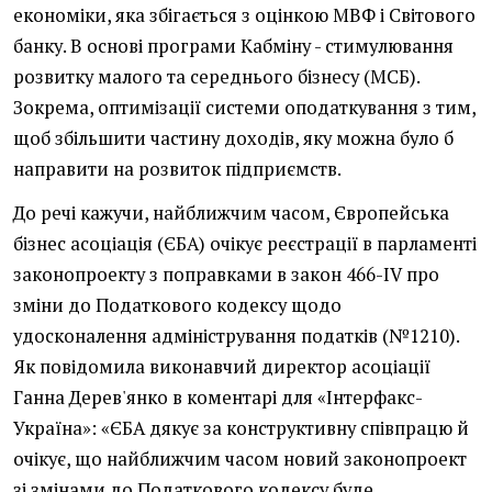
економіки, яка збігається з оцінкою МВФ і Світового
банку. В основі програми Кабміну - стимулювання
розвитку малого та середнього бізнесу (МСБ).
Зокрема, оптимізації системи оподаткування з тим,
щоб збільшити частину доходів, яку можна було б
направити на розвиток підприємств.
До речі кажучи, найближчим часом, Європейська
бізнес асоціація (ЄБА) очікує реєстрації в парламенті
законопроекту з поправками в закон 466-IV про
зміни до Податкового кодексу щодо
удосконалення адміністрування податків (№1210).
Як повідомила виконавчий директор асоціації
Ганна Дерев'янко в коментарі для «Інтерфакс-
Україна»: «ЄБА дякує за конструктивну співпрацю й
очікує, що найближчим часом новий законопроект
зі змінами до Податкового кодексу буде