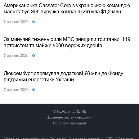
Американська Cassator Corp з українською командою
масштабує SI8: виручка компанії сягнула $1,2 млн
7 серпня 2026
За минулий тижень сили МВС знищили три танки, 149
артсистем та майже 5000 ворожих дронів
7 серпня 2026
Люксембург спрямував додаткові €8 млн до Фонду
підтримки енергетики України
7 серпня 2026
© REALIST.ONLINE
Щоденне онлайн-видання
Всі права захищені