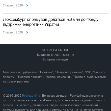
7 серпня 2026
Люксембург спрямував додаткові €8 млн до Фонду
підтримки енергетики України
7 серпня 2026
© REALIST.ONLINE
Щоденне онлайн-видання
Всі права захищені
Матеріали під рубриками "Реклама", "На правах реклами", "PR", "Спонсор
проекту", "Партнер проекту", "Новини компаній", "Позиція" публікуються
на правах реклами
Карта сайта
© 2016-2026
Realist.online
. Всі права захищені. Републікація матеріалів і
фотографій, які є власністю «Реаліст», можлива тільки за умови прямого
посилання на сайт. Для інтернет-видань обов'язковим є розміщення
прямим, відкритим для пошукових систем, посилання не нижче другого