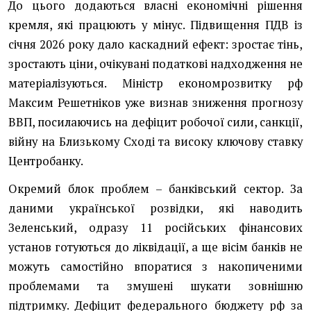
До цього додаються власні економічні рішення
кремля, які працюють у мінус. Підвищення ПДВ із
січня 2026 року дало каскадний ефект: зростає тінь,
зростають ціни, очікувані податкові надходження не
матеріалізуються. Міністр економрозвитку рф
Максим Решетніков уже визнав зниження прогнозу
ВВП, посилаючись на дефіцит робочої сили, санкції,
війну на Близькому Сході та високу ключову ставку
Центробанку.
Окремий блок проблем – банківський сектор. За
даними української розвідки, які наводить
Зеленський, одразу 11 російських фінансових
установ готуються до ліквідації, а ще вісім банків не
можуть самостійно впоратися з накопиченими
проблемами та змушені шукати зовнішню
підтримку. Дефіцит федерального бюджету рф за