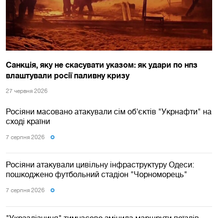
Санкція, яку не скасувати указом: як удари по нпз
влаштували росії паливну кризу
27 червня 2026
Росіяни масовано атакували сім об'єктів "Укрнафти" на
сході країни
7 серпня 2026
Росіяни атакували цивільну інфраструктуру Одеси:
пошкоджено футбольний стадіон "Чорноморець"
7 серпня 2026
"Укрзалізниця" тимчасово змінила маршрути поїздів