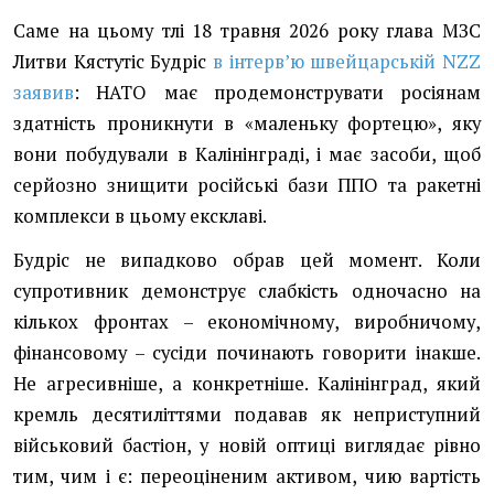
Саме на цьому тлі 18 травня 2026 року глава МЗС
Литви Кястутіс Будріс
в інтерв’ю швейцарській NZZ
заявив
: НАТО має продемонструвати росіянам
здатність проникнути в «маленьку фортецю», яку
вони побудували в Калінінграді, і має засоби, щоб
серйозно знищити російські бази ППО та ракетні
комплекси в цьому ексклаві.
Будріс не випадково обрав цей момент. Коли
супротивник демонструє слабкість одночасно на
кількох фронтах – економічному, виробничому,
фінансовому – сусіди починають говорити інакше.
Не агресивніше, а конкретніше. Калінінград, який
кремль десятиліттями подавав як неприступний
військовий бастіон, у новій оптиці виглядає рівно
тим, чим і є: переоціненим активом, чию вартість