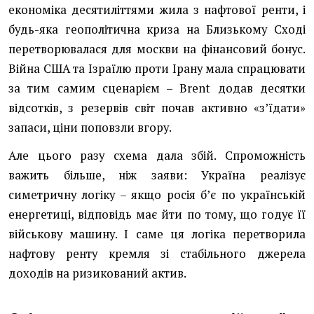
економіка десятиліттями жила з нафтової ренти, і
будь-яка геополітична криза на Близькому Сході
перетворювалася для москви на фінансовий бонус.
Війна США та Ізраїлю проти Ірану мала спрацювати
за тим самим сценарієм – Brent додав десятки
відсотків, з резервів світ почав активно «з’їдати»
запаси, ціни поповзли вгору.
Але цього разу схема дала збій. Спроможність
важить більше, ніж заяви: Україна реалізує
симетричну логіку – якщо росія б’є по українській
енергетиці, відповідь має йти по тому, що годує її
військову машину. І саме ця логіка перетворила
нафтову ренту кремля зі стабільного джерела
доходів на ризикований актив.