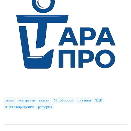
зміни
контракти
кошти
Міноборони
питання
ТЦК
Юлія Свириденко
реформа