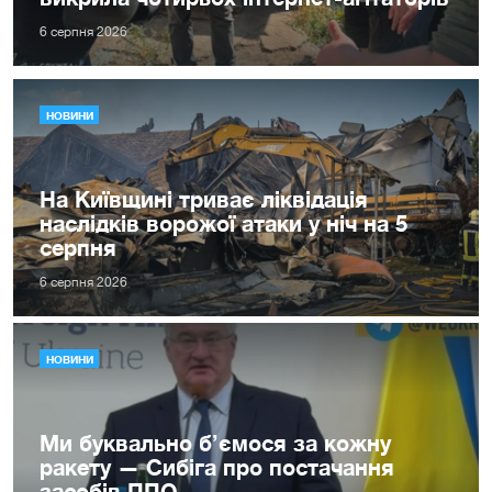
6 серпня 2026
НОВИНИ
На Київщині триває ліквідація
наслідків ворожої атаки у ніч на 5
серпня
6 серпня 2026
НОВИНИ
Ми буквально б’ємося за кожну
ракету — Сибіга про постачання
засобів ППО