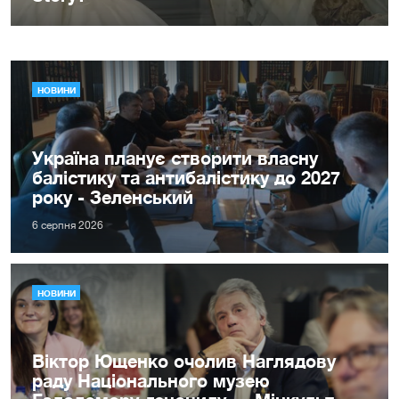
НОВИНИ
Україна планує створити власну
балістику та антибалістику до 2027
року - Зеленський
6 серпня 2026
НОВИНИ
Віктор Ющенко очолив Наглядову
раду Національного музею