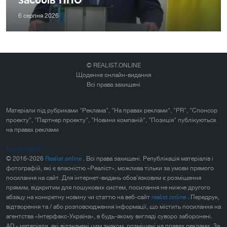
6 серпня 2026
© REALIST.ONLINE
Щоденне онлайн-видання
Всі права захищені
Матеріали під рубриками "Реклама", "На правах реклами", "PR", "Спонсор
проекту", "Партнер проекту", "Новини компаній", "Позиція" публікуються
на правах реклами
Карта сайта
© 2016-2026
Realist.online
. Всі права захищені. Републікація матеріалів і
фотографій, які є власністю «Реаліст», можлива тільки за умови прямого
посилання на сайт. Для інтернет-видань обов'язковим є розміщення
прямим, відкритим для пошукових систем, посилання не нижче другого
абзацу на конкретну новину чи статтю на веб-сайт
realist.online
. Передрук,
відтворення та / або розповсюдження інформації, що містить посилання на
агентства «Інтерфакс-Україна», в будь-якому вигляді суворо заборонені.
AD - матеріали, які відзначені цим знаком, розміщені на правах реклами. За