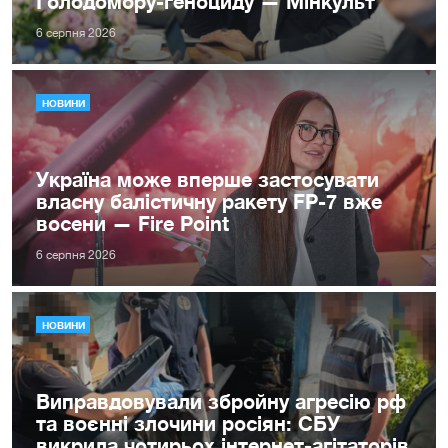
Голодомору-геноциду — Мінкульт
6 серпня 2026
НОВИНИ
Україна може вперше застосувати
власну балістичну ракету FP-7 вже
восени — Fire Point
6 серпня 2026
НОВИНИ
Виправдовували збройну агресію рф
та воєнні злочини росіян: СБУ
викрила чотирьох інтернет-агітаторів