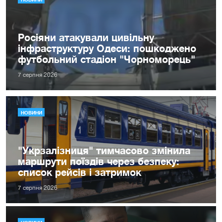
Росіяни атакували цивільну
інфраструктуру Одеси: пошкоджено
футбольний стадіон "Чорноморець"
7 серпня 2026
НОВИНИ
"Укрзалізниця" тимчасово змінила
маршрути поїздів через безпеку:
список рейсів і затримок
7 серпня 2026