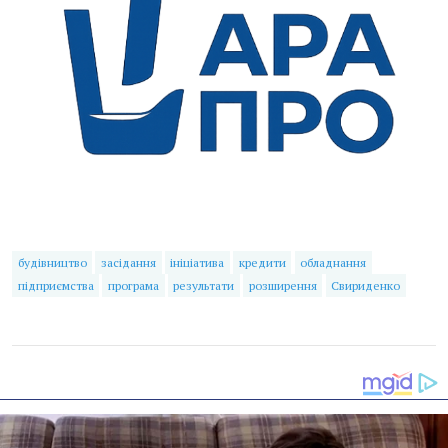
будівництво
засідання
ініціатива
кредити
обладнання
підприємства
програма
результати
розширення
Свириденко