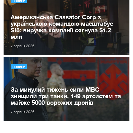
НОВИНИ
Американська Cassator Corp з
українською командою масштабує
SI8: виручка компанії сягнула $1,2
млн
7 серпня 2026
НОВИНИ
За минулий тижень сили МВС
знищили три танки, 149 артсистем та
майже 5000 ворожих дронів
7 серпня 2026