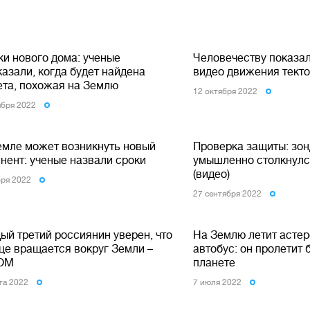
ки нового дома: ученые
Человечеству показа
азали, когда будет найдена
видео движения текто
ета, похожая на Землю
12 октября 2022
ября 2022
емле может возникнуть новый
Проверка защиты: зо
нент: ученые назвали сроки
умышленно столкнулс
(видео)
бря 2022
27 сентября 2022
ый третий россиянин уверен, что
На Землю летит астер
це вращается вокруг Земли –
автобус: он пролетит 
ОМ
планете
ста 2022
7 июля 2022