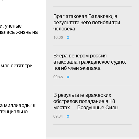
Враг атаковал Балаклею, в
результате чего погибли три
и: ученые
человека
ачалась жизнь на
10:05
Вчера вечером россия
атаковала гражданское судно:
емле летят три
погиб член экипажа
09:45
В результате вражеских
обстрелов попадание в 18
на миллиарды: к
местах — Воздушные Силы
отенциально
09:34