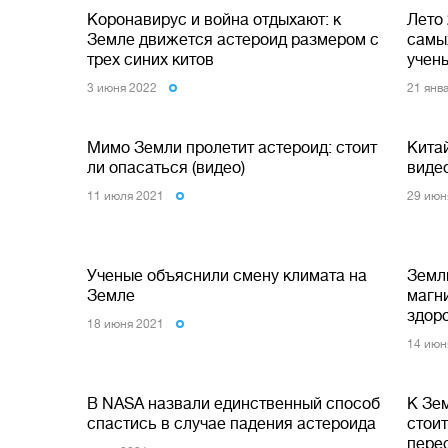
Коронавирус и война отдыхают: к
Лето 
Земле движется астероид размером с
самы
трех синих китов
учен
3 июня 2022
21 янв
Мимо Земли пролетит астероид: стоит
Кита
ли опасаться (видео)
виде
11 июля 2021
29 июн
Ученые объяснили смену климата на
Земл
Земле
магни
здор
18 июня 2021
14 июн
В NASA назвали единственный способ
К Зе
спастись в случае падения астероида
стоит
пере