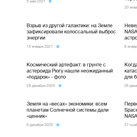
5 мая 2021
20 янв
Взрыв из другой галактики: на Земле
Неве
зафиксировали колоссальный выброс
NASA
энергии
астро
15 января 2021
6 янва
Космический артефакт: в грунте с
Когд
астероида Рюгу нашли неожиданный
ката
«подарок» - фото
для 
28 декабря 2020
26 дек
Земля на «весах» экономики: всем
Перв
планетам Солнечной системы дали
Spac
«ценник»
NASA
6 декабря 2020
27 ноя