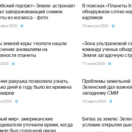
ибский портрет» Земли: астронавт
В поисках «Планеты Х
ал завораживающий снимок
обнаружили сотню ко
ты из космоса - фото
карликов
тября 2020
19 августа 2020
ы земной коры: геологи нашли
«Зона ультранизкой с
снение аномалиям на
команда ученых обнар
рхности планеты
Земли загадочную стр
 2020
17 июня 2020
няя ракушка позволила узнать,
Проблемы земельной
ко дней в году было во времена
Зеленский дал важно
завров
западному СМИ
та 2020
10 марта 2020
ный мир»: американские
Битва за землю: Зеле
едователи уточнили время, когда
условие открытия рын
емле был сплошной океан