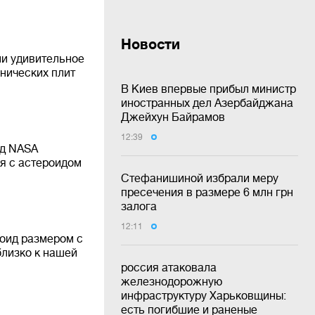
Новости
ли удивительное
нических плит
В Киев впервые прибыл министр
иностранных дел Азербайджана
Джейхун Байрамов
12:39
нд NASA
я с астероидом
Стефанишиной избрали меру
пресечения в размере 6 млн грн
залога
12:11
оид размером с
близко к нашей
россия атаковала
железнодорожную
инфраструктуру Харьковщины:
есть погибшие и раненые