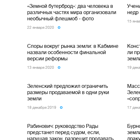
«Земной бутерброд»: два человека в
Учен
различных частях мира организовали
недр
необычный флешмоб - фото
15 янв
22 января 2020
Споры вокруг рынка земли: в Кабмине
Конс
назвали особенности финальной
ли п
версии реформы
земл
13 января 2020
19 дек
Зеленский предложил ограничить
Масс
размеры продаваемой в одни руки
Зеле
земли
«соп
18 декабря 2019
17 дек
Рабинович: руководство Рады
Бурн
предстанет перед судом, если,
земл
нарушая закон, разрешит продавать
драку