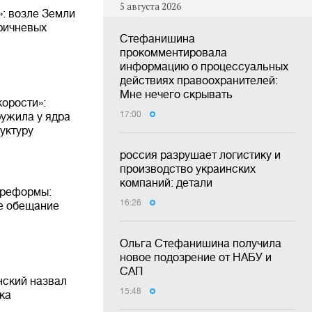
5 августа 2026
»: возле Земли
ричневых
Стефанишина
прокомментировала
информацию о процессуальных
действиях правоохранителей:
Мне нечего скрывать
корости»:
17:00
ужила у ядра
уктуру
россия разрушает логистику и
производство украинских
компаний: детали
 реформы:
16:26
е обещание
Ольга Стефанишина получила
новое подозрение от НАБУ и
САП
нский назвал
15:48
ка