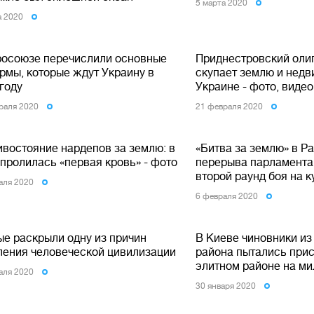
5 марта 2020
а 2020
росоюзе перечислили основные
Приднестровский оли
рмы, которые ждут Украину в
скупает землю и нед
году
Украине - фото, видео
раля 2020
21 февраля 2020
ивостояние нардепов за землю: в
«Битва за землю» в Ра
 пролилась «первая кровь» - фото
перерыва парламента
второй раунд боя на к
аля 2020
6 февраля 2020
ые раскрыли одну из причин
В Киеве чиновники из
ления человеческой цивилизации
района пытались прис
элитном районе на м
аля 2020
30 января 2020