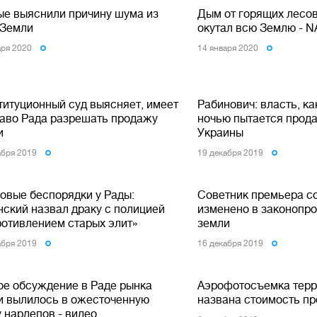
ые выяснили причину шума из
Дым от горящих лесо
 Земли
окутал всю Землю - 
аря 2020
14 января 2020
титуционный суд выясняет, имеет
Рабинович: власть, ка
раво Рада разрешать продажу
ночью пытается прод
и
Украины
абря 2019
19 декабря 2019
овые беспорядки у Рады:
Советник премьера со
нский назвал драку с полицией
изменено в законопро
ротивлением старых элит»
земли
абря 2019
16 декабря 2019
ое обсуждение в Раде рынка
Аэрофотосъемка терр
и вылилось в ожесточенную
названа стоимость пр
 нардепов - видео