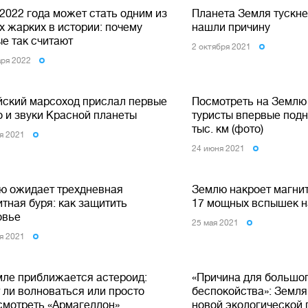
2022 года может стать одним из
Планета Земля тускне
х жарких в истории: почему
нашли причину
ые так считают
2 октября 2021
аря 2022
йский марсоход прислал первые
Посмотреть на Землю 
о и звуки Красной планеты
туристы впервые подн
тыс. км (фото)
я 2021
24 июня 2021
ю ожидает трехдневная
Землю накроет магнит
тная буря: как защитить
17 мощных вспышек н
овье
25 мая 2021
я 2021
мле приближается астероид:
«Причина для большо
 ли волноваться или просто
беспокойства»: Земля
смотреть «Армагеддон»
новой экологической