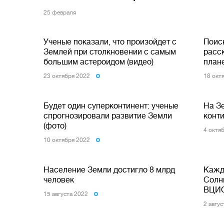
25 февраля
Ученые показали, что произойдет с
Поис
Землей при столкновении с самым
расск
большим астероидом (видео)
план
23 октября 2022
18 окт
Будет один суперконтинент: ученые
На З
спрогнозировали развитие Земли
конти
(фото)
4 октя
10 октября 2022
Население Земли достигло 8 млрд
Кажд
человек
Солн
ВЦИ
15 августа 2022
2 авгу