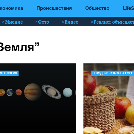
кономика
Происшествия
Общество
LifeS
Мнение
Фото
Видео
Реалист объясняе
“Земля”
СТРОЛОГИЯ
ПРАЗДНИК СПАСА НА ГОРЕ