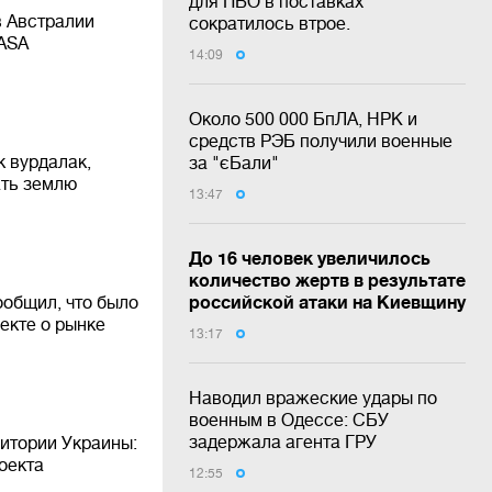
для ПВО в поставках
в Австралии
сократилось втрое.
NASA
14:09
Около 500 000 БпЛА, НРК и
средств РЭБ получили военные
к вурдалак,
за "єБали"
ать землю
13:47
До 16 человек увеличилось
количество жертв в результате
российской атаки на Киевщину
общил, что было
екте о рынке
13:17
Наводил вражеские удары по
военным в Одессе: СБУ
задержала агента ГРУ
итории Украины:
оекта
12:55