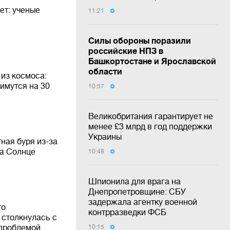
ет: ученые
11:21
Силы обороны поразили
российские НПЗ в
Башкортостане и Ярославской
области
из космоса:
имутся на 30
10:57
Великобритания гарантирует не
менее £3 млрд в год поддержки
Украины
ная буря из-за
а Солнце
10:48
Шпионила для врага на
Днепропетровщине: СБУ
задержала агентку военной
го
контрразведки ФСБ
 столкнулась с
 проблемой
10:15