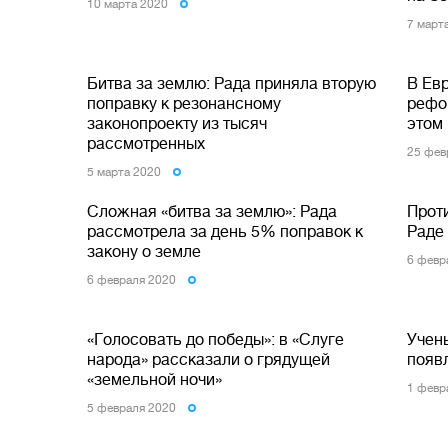
10 марта 2020
7 март
Битва за землю: Рада приняла вторую
В Ев
поправку к резонансному
рефо
законопроекту из тысяч
этом 
рассмотренных
25 фев
5 марта 2020
Сложная «битва за землю»: Рада
Прот
рассмотрела за день 5% поправок к
Раде
закону о земле
6 февр
6 февраля 2020
«Голосовать до победы»: в «Слуге
Учен
народа» рассказали о грядущей
появ
«земельной ночи»
1 февр
5 февраля 2020