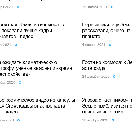
аря 2021
19 января 2021
роятная Земля из космоса: в
Первый «жилец» Земл
 показали лучше кадры
рассказали, с чего н
навтов - видео
планете
ря 2021
4 января 2021
а ожидать климатическую
Гости из космоса: к З
строфу: ученые выяснили «время
астероида
беспокойства»
25 декабря 2020
абря 2020
ое космическое видео из капсулы
Угроза с «ценником» 
eX Crew: кадры от астронавта
Земле приблизится п
 - видео
опасный астероид
бря 2020
20 ноября 2020