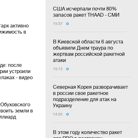
США исчерпали почти 80%
запасов ракет THAAD - СМИ
15:37
гарх активно
вижимость в
В Киевской области 6 августа
объявили Днем траура по
жертвам российской ракетной
атаки
де: после
15:13
рии устроили
улаках - видео
Северная Корея разворачивает
в россии свое ракетное
подразделение для атак на
 Обуховского
Украину
воить земли в
14:55
иллиард
В этом году количество ракет