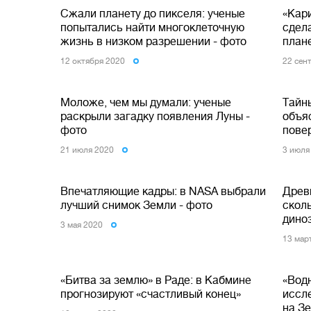
Сжали планету до пикселя: ученые
«Кар
попытались найти многоклеточную
сдел
жизнь в низком разрешении - фото
плане
12 октября 2020
22 сен
Моложе, чем мы думали: ученые
Тайн
раскрыли загадку появления Луны -
объя
фото
пове
21 июля 2020
3 июля
Впечатляющие кадры: в NASA выбрали
Древ
лучший снимок Земли - фото
сколь
дино
3 мая 2020
13 мар
«Битва за землю» в Раде: в Кабмине
«Вод
прогнозируют «счастливый конец»
иссл
на З