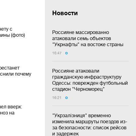
Новости
ету с
Россияне массированно
ины (фото)
атаковали семь объектов
"Укрнафты" на востоке страны
16:47
рестанет
Россияне атаковали
яснили почему
гражданскую инфраструктуру
Одессы: поврежден футбольный
стадион "Черноморец"
16:21
ел вверх:
ноз на
"Укрзалізниця" временно
изменила маршруты поездов из-
за безопасности: список рейсов
и задержек