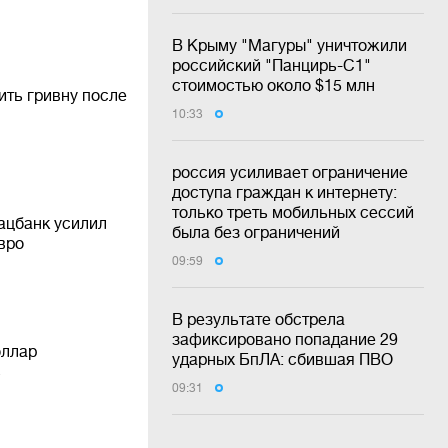
В Крыму "Магуры" уничтожили
российский "Панцирь-С1"
стоимостью около $15 млн
ить гривну после
10:33
россия усиливает ограничение
доступа граждан к интернету:
только треть мобильных сессий
ацбанк усилил
была без ограничений
евро
09:59
В результате обстрела
зафиксировано попадание 29
оллар
ударных БпЛА: сбившая ПВО
ь
09:31