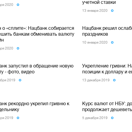
учетной ставки
аря 2020
13 января 2020
 о «сплите»: Нацбанк собирается
Нацбанк решил ослаб
ешить банкам обменивать валюту
праздников
йн
10 января 2020
аря 2020
анк запустил в обращение новую
Укрепление гривни: Н
у - фото, видео
позиции к доллару и 
абря 2019
13 декабря 2019
анк рекордно укрепил гривню к
Курс валют от НБУ: д
дельнику
продолжает дешевет
бря 2019
5 декабря 2019