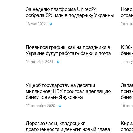
За неделю платформа United24
Ново
собрала $25 млн в поддержку Украины
огра
13 мая 2022
25 апр
Появился график, как на праздники в
К 30
Украине будут работать банки и почта
банкн
24 декабря 2021
17 авг
Ущерб государству на десятки
Запа
миллионов: НБУ проиграл апелляцию
приз
банку «семьи» Януковича
банк
22 сентября 2020
16 сен
Дорогие часы, квадроцикл,
Кири
драгоценности и деньги: новый глава
спосо