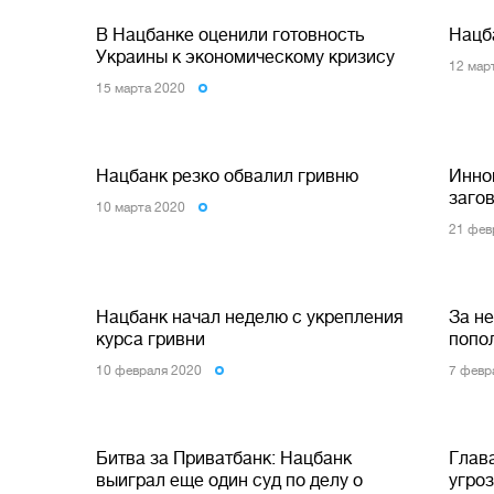
В Нацбанке оценили готовность
Нацб
Украины к экономическому кризису
12 мар
15 марта 2020
Нацбанк резко обвалил гривню
Инно
заго
10 марта 2020
21 фев
Нацбанк начал неделю с укрепления
За н
курса гривни
попо
10 февраля 2020
7 февр
Битва за Приватбанк: Нацбанк
Глав
выиграл еще один суд по делу о
угро