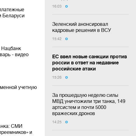
16:03
 платежные
и Беларуси
Зеленский анонсировал
кадровые решения в ВСУ
15:42
: Нацбанк
варь - видео
ЕС ввел новые санкции против
россии в ответ на недавние
российские атаки
15:26
зменной учетную
За прошедшую неделю силы
МВД уничтожили три танка, 149
артсистем и почти 5000
вражеских дронов
14:25
анка: СМИ
преемников» и