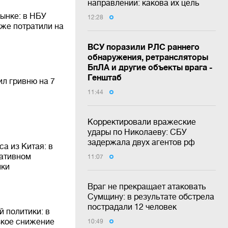
направлении: какова их цель
ынке: в НБУ
12:28
уже потратили на
ВСУ поразили РЛС раннего
обнаружения, ретрансляторы
БпЛА и другие объекты врага -
Генштаб
ил гривню на 7
11:44
Корректировали вражеские
удары по Николаеву: СБУ
задержала двух агентов рф
а из Китая: в
гативном
11:07
ики
Враг не прекращает атаковать
Сумщину: в результате обстрела
пострадали 12 человек
 политики: в
зкое снижение
10:49