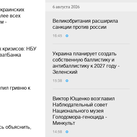
6 августа 2026
украинских
олее всех
Великобритания расширила
м -
санкции против россии
16:45
х кризисов: НБУ
Украина планирует создать
иватБанка
собственную баллистику и
антибаллистику к 2027 году -
Зеленский
15:38
пил гривню к
Виктор Ющенко возглавил
Наблюдательный совет
Национального музея
Голодомора-геноцида -
Минкульт
сь объяснить,
14:58