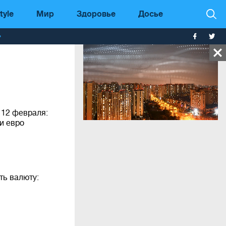
tyle
Мир
Здоровье
Досье
т
 12 февраля:
и евро
ть валюту: