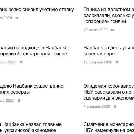
анк резко снизил учетную ставку
Паника на валютном р
рассказали, сколько 
та 2020
«спасение» гривни
12 марта 2020
вации на подходе: в Нацбанке
Нацбанк за день усил
ворили об электронной гривне
копеек к евро
раля 2020
19 февраля 2020
еделю Нацбанк существенно
Эпидемия коронавирус
лнил резервы
НБУ рассказали о не
сценарии для эконом
аля 2020
7 февраля 2020
а Нацбанка назвал главные
Смягчение монетарной
зы украинской экономике
НБУ намекнули на ре