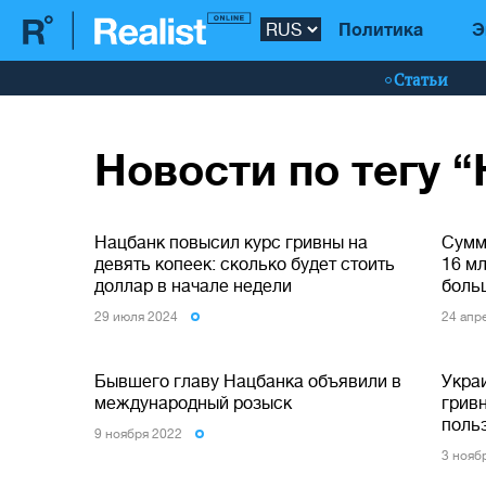
Политика
Э
Статьи
Новости по тегу 
Нацбанк повысил курс гривны на
Сумм
девять копеек: сколько будет стоить
16 мл
доллар в начале недели
боль
29 июля 2024
24 апр
Бывшего главу Нацбанка объявили в
Укра
международный розыск
гривн
поль
9 ноября 2022
3 нояб