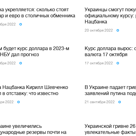
а укрепляется: сколько стоят
Украинцы смогут поку
ар и евро в столичных обменника
официальному курсу:
Нацбанка
ября 2022
20 октября 2022
 будет курс доллара в 2023-м
Курс доллара вырос: 
 НБУ дал прогноз
валюта 17 октября
ября 2022
17 октября 2022
а Нацбанка Кирилл Шевченко
В Украине падает гри
 в отставку: что известно
заявлений путина по
бря 2022
21 сентября 2022
раине увеличились
Украинской гривне 26 
ународные резервы почти на
увлекательные факты