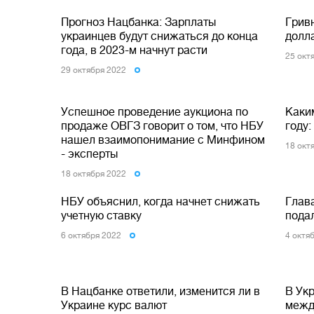
Прогноз Нацбанка: Зарплаты
Гривн
украинцев будут снижаться до конца
долл
года, в 2023-м начнут расти
25 окт
29 октября 2022
Успешное проведение аукциона по
Каким
продаже ОВГЗ говорит о том, что НБУ
году:
нашел взаимопонимание с Минфином
18 окт
- эксперты
18 октября 2022
НБУ объяснил, когда начнет снижать
Глав
учетную ставку
подал
6 октября 2022
4 октя
В Нацбанке ответили, изменится ли в
В Ук
Украине курс валют
межд