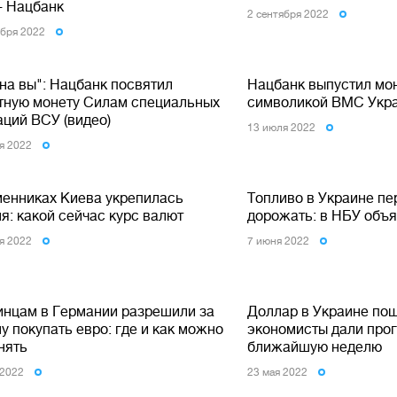
- Нацбанк
2 сентября 2022
ября 2022
на вы": Нацбанк посвятил
Нацбанк выпустил мон
тную монету Силам специальных
символикой ВМС Укра
аций ВСУ (видео)
13 июля 2022
я 2022
менниках Киева укрепилась
Топливо в Украине пе
я: какой сейчас курс валют
дорожать: в НБУ объ
я 2022
7 июня 2022
инцам в Германии разрешили за
Доллар в Украине пош
у покупать евро: где и как можно
экономисты дали прог
нять
ближайшую неделю
 2022
23 мая 2022