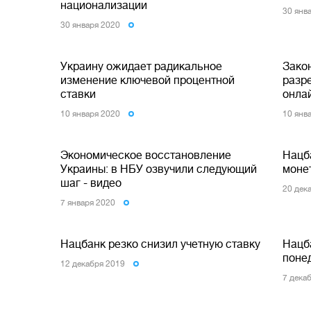
национализации
30 янв
30 января 2020
Украину ожидает радикальное
Закон
изменение ключевой процентной
разр
ставки
онла
10 января 2020
10 янв
Экономическое восстановление
Нацб
Украины: в НБУ озвучили следующий
монет
шаг - видео
20 дек
7 января 2020
Нацбанк резко снизил учетную ставку
Нацб
поне
12 декабря 2019
7 дека