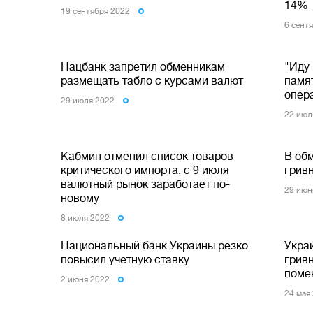
14% 
19 сентября 2022
6 сент
Нацбанк запретил обменникам
"Иду 
размещать табло с курсами валют
памя
опер
29 июля 2022
22 июл
Кабмин отменил список товаров
В об
критического импорта: с 9 июля
гривн
валютный рынок заработает по-
29 июн
новому
8 июля 2022
Национальный банк Украины резко
Укра
повысил учетную ставку
гривн
поме
2 июня 2022
24 мая