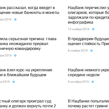
нк рассказал, когда введет в
Нацбанк перечислил 
щение новые банкноты и монеты
олигархов, которые б
задолжали по кредита
бря 2019
инфографика
15 ноября 2019
икла серьезная причина: глава
В преддверии будущи
анка неожиданно прервал
оценил стойкость Пр
аничную командировку
8 ноября 2019
бря 2019
анк взял курс на укрепление
Нацбанк немного укре
ни в ближайшем будущем
середине недели
ря 2019
9 октября 2019
стный олигарх проиграл суд
В Нацбанке попытали
анку и должен вернуть почти 2
почему растет гривня