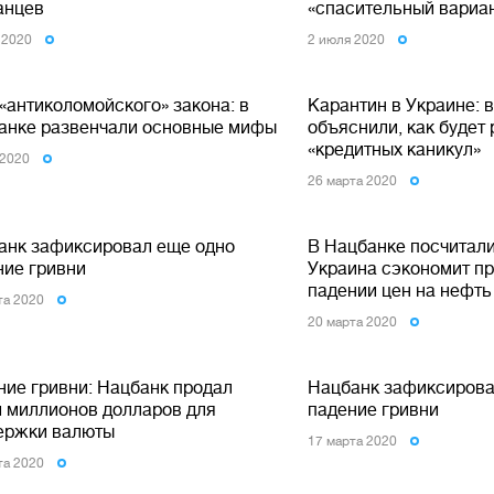
анцев
«спасительный вариа
 2020
2 июля 2020
«антиколомойского» закона: в
Карантин в Украине: 
анке развенчали основные мифы
объяснили, как будет
«кредитных каникул»
 2020
26 марта 2020
анк зафиксировал еще одно
В Нацбанке посчитали
ние гривни
Украина сэкономит п
падении цен на нефть
та 2020
20 марта 2020
ние гривни: Нацбанк продал
Нацбанк зафиксирова
и миллионов долларов для
падение гривни
ержки валюты
17 марта 2020
та 2020