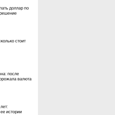
пать доллар по
 решение
сколько стоит
вна: после
дорожала валюта
лет:
 ее истории