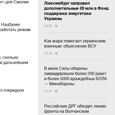
нт» для Смолия
Люксембург направил
дополнительные €8 млн в Фонд
поддержки энергетики
Украины
в Нацбанке
13:23
 работать режим
Как жара помогает украинским
военным: объяснение ВСУ
13:10
, сколько
ри дальнейшем
В июле Силы обороны
ликвидировали более 200 ракет
и более 5000 враждебных БПЛА
— Минобороны
л очередное
12:47
Российские ДРГ обходят линию
фронта на Волчанском