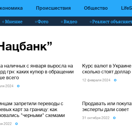
кономика
Происшествия
Общество
LifeS
Мнение
Фото
Видео
Реалист объясняе
“Нацбанк”
а наличных с января выросла на
Курс валют в Украине
рд грн: каких купюр в обращении
сколько стоят доллар 
ше всего
12 февраля 2024
еля 2024
инцам запретили переводы с
Продавать или покупа
евых карт за границу: как
эксперты дали совет
зовались "черными" схемами
31 октября 2022
ря 2022