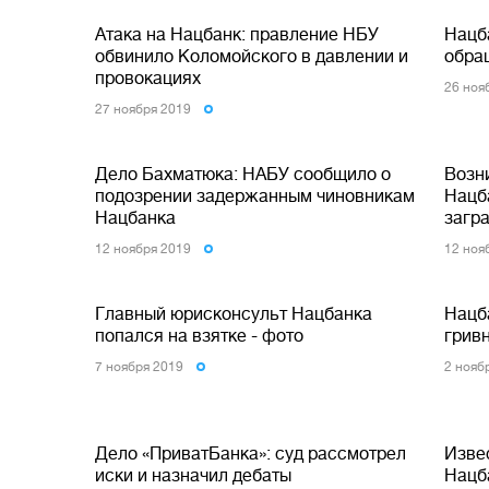
Атака на Нацбанк: правление НБУ
Нацба
обвинило Коломойского в давлении и
обра
провокациях
26 ноя
27 ноября 2019
Дело Бахматюка: НАБУ сообщило о
Возн
подозрении задержанным чиновникам
Нацб
Нацбанка
загр
12 ноября 2019
12 ноя
Главный юрисконсульт Нацбанка
Нацб
попался на взятке - фото
грив
7 ноября 2019
2 нояб
Дело «ПриватБанка»: суд рассмотрел
Изве
иски и назначил дебаты
Нацб