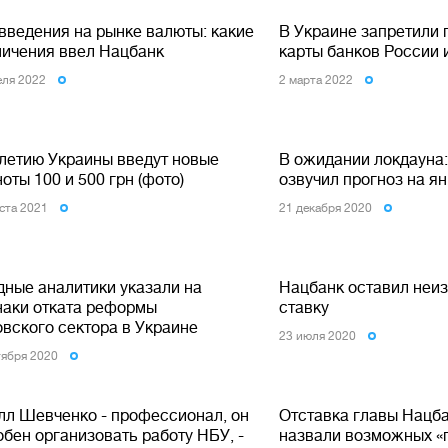
введения на рынке валюты: какие
В Украине запретили
ничения ввел Нацбанк
карты банков России 
еля 2022
2 марта 2022
-летию Украины введут новые
В ожидании локдауна
оты 100 и 500 грн (фото)
озвучил прогноз на ян
уста 2021
21 декабря 2020
дные аналитики указали на
Нацбанк оставил неи
наки отката реформы
ставку
овского сектора в Украине
23 июля 2020
тября 2020
лл Шевченко - профессионал, он
Отставка главы Нацб
бен организовать работу НБУ, -
назвали возможных «